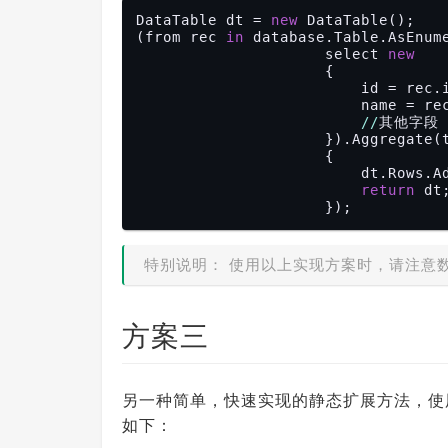
DataTable dt = 
new
 DataTable();

(from rec 
in
 database.Table.AsEnume
                     select 
new
                     {

                         id = rec.id,

                         name = rec.Name

//
其他字段

                     }).Aggr
                     {

                         dt.Rows.Add(r.id, r.Name);

return
 dt;
特别说明： 使用以上实现方案时，请注意
方案三
另一种简单，快速实现的静态扩展方法，
如下：