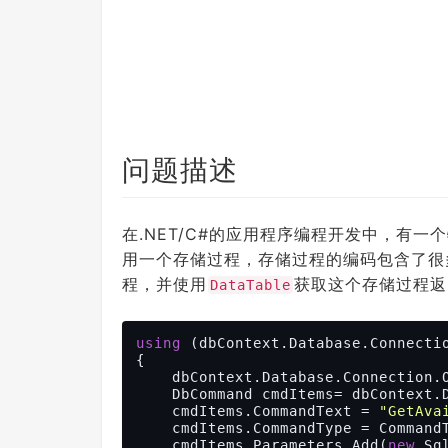
问题描述
在.NET/C#的应用程序编程开发中，有
用一个存储过程，存储过程的编码包含了很
程，并使用
获取这个存储过程返
DataTable
using
 (dbContext.Database.Connectio
{

    dbContext.Database.Connection.Open();

    DbCommand cmdItems= dbContext.Database.Connection.CreateCommand();

    cmdItems.CommandText = 
"GetAva
    cmdItems.CommandType = CommandType.StoredProcedure;

    cmdItems.Parameters.Add(
new
 Sq