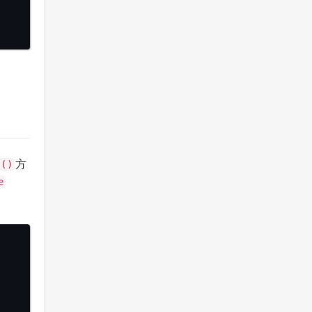
方
r()
e