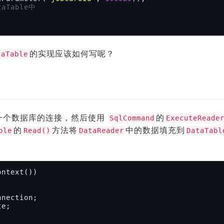
Table中
的实现应该如何写呢？
taTable
一个数据库的连接，然后使用
的
SqlCommand
ExecuteReade
的
方法将
中的数据填充到
ble
Read()
DataReader
DataTabl
ntext())

nection;

e;
