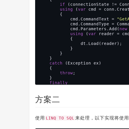
if
 (connectionState != Conn
using
 (
var
 cmd = conn.Creat
        {

            cmd.CommandText = 
"Get
            cmd.CommandType = CommandType.StoredProcedure;

            cmd.Parameters.Add(
new
using
 (
var
 reader = cmd
            {

                dt.Load(reader);

            }

        }

    }

catch
 (Exception ex)

    {

throw
;

    }

finally
    {

if
 (connectionState != Conn
方案二
    }

return
 dt;

使用
来处理，以下实现将使用
LINQ TO SQL