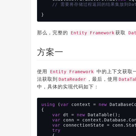
// 需要将存储过程返回的结果集放到Data
那么，完整的
获取
Entity Framework
Da
方案一
使用
中的上下文获取
Entity Framework
法获取到
，最后，使用
DataReader
DataTa
中，具体的实现代码如下：
using
 (
var
 context = 
new
 DataBaseCo
{

var
 dt = 
new
 DataTable();

var
 conn = context.Database.Con
var
 connectionState = conn.Stat
try
    {
