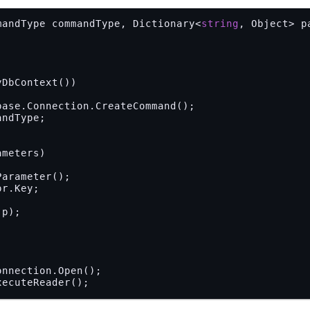
mandType commandType, Dictionary<
string
, Object> p


yDbContext())

ase.Connection.CreateCommand();

meters)

arameter();

ecuteReader();
