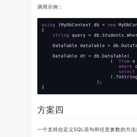
        }

调用示例：
    }

using
 (MyDbContext db = 
new
 MyDbCon
{

string
 query = db.Students.Whe
    DataTable dataTable = db.DataTable(query);

    DataTable dt = db.DataTable(

                         (  
from
 o
where
 
select
 
                         ).ToString()

                    );

方案四
一个支持自定义SQL语句和任意参数的方