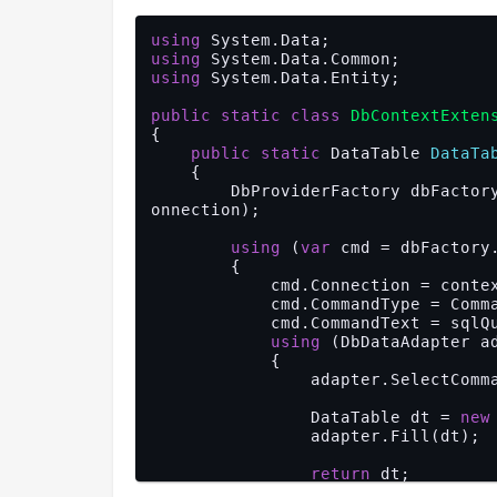
using
using
using
 System.Data.Entity;

public
static
class
DbContextExten
{

public
static
 DataTable 
DataTa
{

        DbProviderFactory dbFactory = DbProviderFactories.GetFactory(context.Database.C
onnection);

using
 (
var
 cmd = dbFactory.
        {

            cmd.Connection = context.Database.Connection;

            cmd.CommandType = CommandType.Text;

            cmd.CommandText = sqlQuery;

using
 (DbDataAdapter a
            {

                adapter.SelectCommand = cmd;

                DataTable dt = 
new
                adapter.Fill(dt);

return
 dt;

            }
