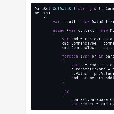
DataSet 
GetDataSet
(
string
 sql, Com
meters
)

{

var
 result = 
new
 DataSet();
using
 (
var
 context = 
new
 M
        {

var
 cmd = context.Datab
            cmd.CommandType = commandType;

            cmd.CommandText = sql;

foreach
 (
var
 pr 
in
 para
            {

var
 p = cmd.CreateP
                p.ParameterName = pr.Key;

                p.Value = pr.Value;

                cmd.Parameters.Add(p);

            }

try
            {

                context.Database.Connection.Open();

var
 reader = cmd.Ex
do