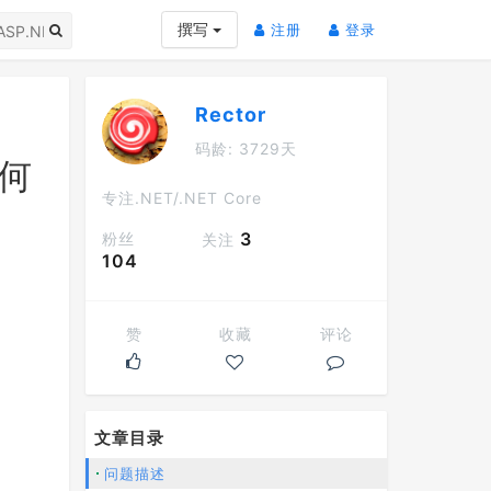
(current)
(current)
撰写
注册
登录
Rector
码龄: 3729天
如何
专注.NET/.NET Core
3
粉丝
关注
104
赞
收藏
评论
文章目录
问题描述