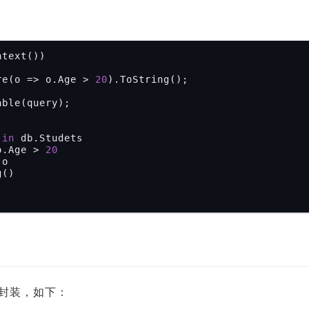
text())

re(o => o.Age > 
20
).ToString();

 
in
 db.Studets

o.Age > 
20
o

法封装，如下：