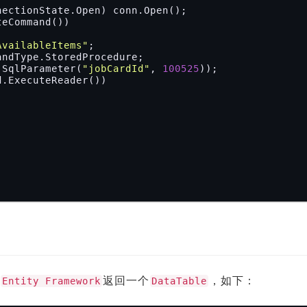
ectionState.Open) conn.Open();

eCommand())

AvailableItems"
;

 SqlParameter(
"jobCardId"
, 
100525
));

.ExecuteReader())

ectionState.Closed) conn.Close();

返回一个
，如下：
Entity Framework
DataTable