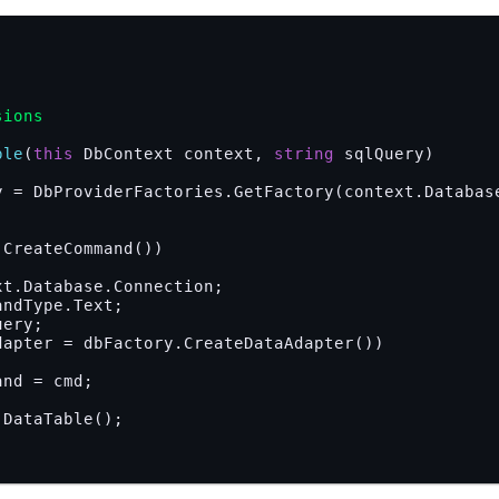
sions
ble
(
this
 DbContext context, 
string
 sqlQuery
)

CreateCommand())

dapter = dbFactory.CreateDataAdapter())

 DataTable();
