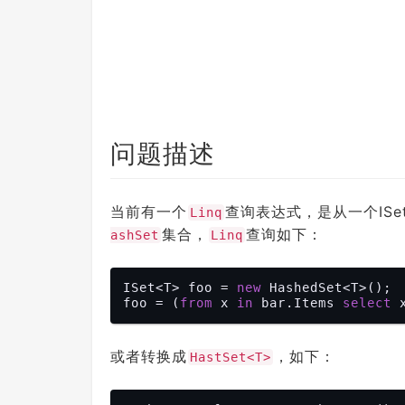
问题描述
当前有一个
查询表达式，是从一个IS
Linq
集合，
查询如下：
ashSet
Linq
ISet<T> foo = 
new
 HashedSet<T>();

foo = (
from
 x 
in
 bar.Items 
select
或者转换成
，如下：
HastSet<T>