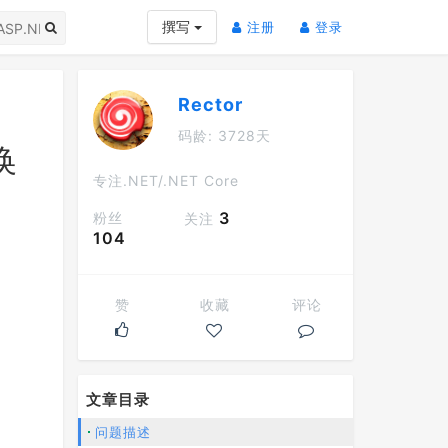
(current)
(current)
撰写
注册
登录
Rector
码龄: 3728天
换
专注.NET/.NET Core
3
粉丝
关注
104
赞
收藏
评论
文章目录
问题描述