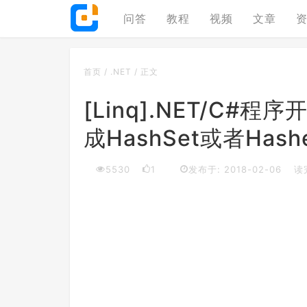
问答
教程
视频
文章
首页
/
.NET
/
正文
[Linq].NET/C#
成HashSet或者Hash
5530
1
发布于: 2018-02-06
读