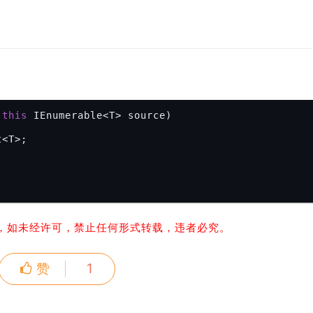
(
this
 IEnumerable<T> source)

<T>;

，如未经许可，禁止任何形式转载，违者必究。
赞
1