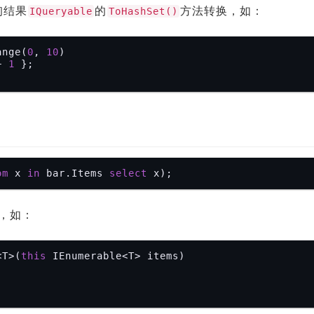
询结果
的
方法转换，如：
IQueryable
ToHashSet()
ange(
0
, 
10
)

+ 
1
om
 x 
in
 bar.Items 
select
，如：
<T>(
this
 IEnumerable<T> items)
