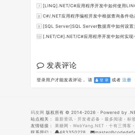
[LINQ].NET/C#应用程序开发中如何使
7
C#/.NET应用程序编程开发中根据查询条件动
8
[SQL Server]SQL Server数据库中如
9
[.NET/C#].NET/C#应用程序开发中如
10
发表评论
登录用户才能发表评论， 请
或者
注册
登 录
码友网
版权所有 © 2014-2026 ·
Powered by .NE
站点相关：
最新资讯
·
开发者必备
·
最多阅读
·
标
友情链接：
果糖网
·
WebYang.NET
·
十有三博客
联系我们：
483350228
master@codedefa