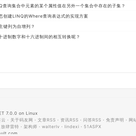
用LINQ查询集合中元素的某个属性值在另外一个集合中存在的子集？
态创建LINQ的Where查询表达式的实现方案
何设置主键列为自增列？
何实现十进制数字和十六进制间的相互转换呢？
T 7.0.0 on Linux
签云
·
关于码友网
·
文章RSS
·
资讯RSS
·
问答RSS
·
免责声明
·
网
·
放肆雷特
·
架构师
·
walterlv
·
lindexi
·
51ASPX
ult.com