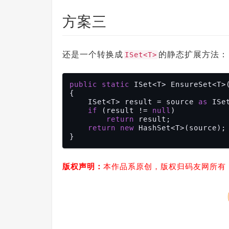
方案三
还是一个转换成
的静态扩展方法：
ISet<T>
public
static
 ISet<T> EnsureSet<T>
{

    ISet<T> result = source 
as
 ISet
if
 (result != 
null
)

return
 result;

return
new
 HashSet<T>(source);

版权声明：
本作品系原创，版权归码友网所有