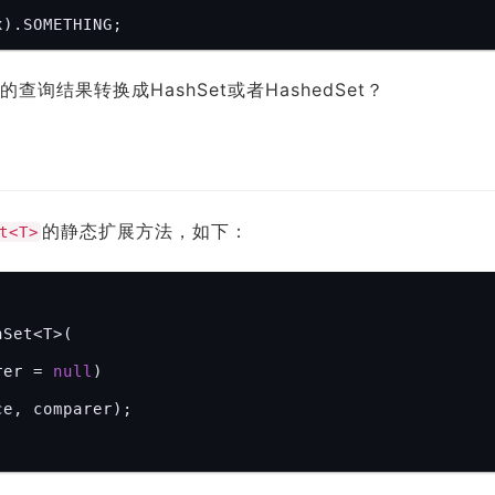
q的查询结果转换成HashSet或者HashedSet？
的静态扩展方法，如下：
t<T>
Set<T>(



arer = 
null
)

e, comparer);
