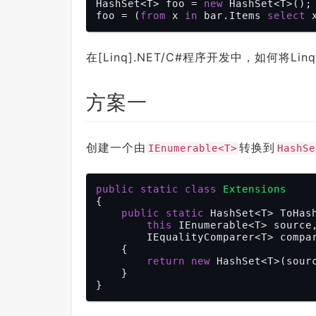
HashSet<T> foo = 
new
 HashSet<T>();

foo = (
from
 x 
in
 bar.Items 
select
在[Linq].NET/C#程序开发中，如何将Lin
方案一
创建一个由
转换到
IEnumerable<T>
HashSe
public
static
class
Extensions
{

public
static
 HashSet<T> ToHash
this
 IEnumerable<T> source,
        IEqualityComparer<T> comp
    {

return
new
 HashSet<T>(sourc
    }
