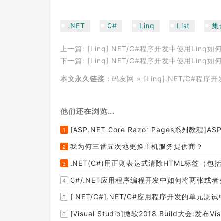
.NET
C#
Linq
List
集
上一篇:
[Linq].NET/C#程序开发中使用Li
下一篇:
[Linq].NET/C#程序开发中使用Lin
本文永久链接
：
码友网
»
[Linq].NET/C#程
他们还在浏览...
[ASP.NET Core Razor Pages系列教程]ASP
1
我为何三番五次地更换主机服务提供商？
2
.NET(C#)用正则表达式清除HTML标签（包括s
3
C#/.NET应用程序编程开发中如何将两张或
4
[.NET/C#].NET/C#应用程序开发的单
5
[Visual Studio]微软2018 Build大会:发布Visual 
6