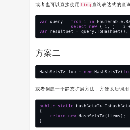
或者也可以直接使用
查询表达式的查
Linq
var
 query = 
from
 i 
in
 Enumerable.R
select
new
 { i, j = i 
var
方案二
HashSet<T> foo = 
new
 HashSet<T>(
fr
或者创建一个静态扩展方法，方便以后调用
public
static
 HashSet<T> ToHashSet
{

return
new
 HashSet<T>(items);
