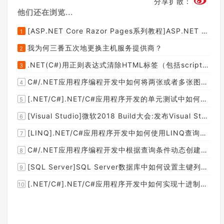
分享扩散：
他们还在浏览...
[ASP.NET Core Razor Pages系列教程]ASP.NET Core Razor Pages中的PageModel(09)
1
我为何三番五次地更换主机服务提供商？
2
.NET(C#)用正则表达式清除HTML标签（包括script和style），保留纯本文
3
C#/.NET应用程序编程开发中如何将两张或者多张图片合并成一张图片？
4
[.NET/C#].NET/C#应用程序开发的单元测试中如何获取当前程序集所在的目录路径？
5
[Visual Studio]微软2018 Build大会:发布Visual Studio,Visual Stuido for Mac,.NET Core以及Xamarin.Forms的最新版本及更新
6
[LINQ].NET/C#应用程序开发中如何使用LINQ查询集合中元素的某个属性值在另外一个集合中存在的子集？
7
C#/.NET应用程序编程开发中根据查询条件动态创建LINQ的Where查询表达式的实现方案
8
[SQL Server]SQL Server数据库中如何设置主键列为自增列？
9
[.NET/C#].NET/C#应用程序开发中如何实现十进制数字和十六进制间的相互转换呢？
10