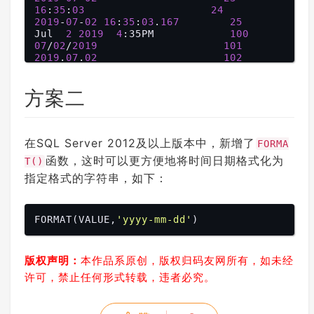
union
16
:
35
:
select
03
convert
(
nvarchar
24
(
MAX
), @
no
w
2019
, 
101
-
07
), 
-
02
101
16
:
35
:
03
.
167
25
union
Jul  
2
select
2019
convert
4
:35PM            
(
nvarchar
(
MAX
100
), @
no
w
07
, 
/
102
02
/
), 
2019
102
101
union
2019
.
07
select
.
02
convert
(
nvarchar
(
MAX
102
), @
no
w
02
, 
/
103
07
/
), 
2019
103
103
union
02
.
07
.
select
2019
convert
(
nvarchar
(
MAX
104
), @
no
方案二
w
02
, 
-
104
07
-
), 
2019
104
105
union
02
 Jul 
select
2019
convert
(
nvarchar
(
MAX
106
), @
no
w
Jul 
, 
105
02
), 
, 
2019
105
107
union
16
:
35
:
select
03
convert
(
nvarchar
108
(
MAX
), @
no
w
Jul  
, 
106
2
), 
2019
106
4
:
35
:
03
:167PM    
109
在SQL Server 2012及以上版本中，新增了
FORMA
union
07
-
02
-
select
2019
convert
(
nvarchar
(
MAX
110
), @
no
函数，这时可以更方便地将时间日期格式化为
T()
w
2019
, 
107
/
07
), 
/
02
107
111
指定格式的字符串，如下：
union
20190702
select
convert
(
nvarchar
112
(
MAX
), @
no
w
02
, 
 Jul 
108
), 
2019
108
16
:
35
:
03
:
167
113
union
16
:
35
:
select
03
:
167
convert
(
nvarchar
114
(
MAX
), @
no
w
2019
, 
109
-
07
), 
-
02
109
16
:
35
:
03
120
FORMAT(VALUE,
'yyyy-mm-dd'
union
2019
-
07
select
-
02
16
convert
:
35
:
03
.
(
167
nvarchar
(
MAX
121
), @
no
w
2019
, 
110
-
07
), 
-02T16:
110
35
:
03
.
167
126
union
2019
-
07
select
-02T16:
convert
35
:
03
.
(
167
nvarchar
(
MAX
127
), @
no
版权声明：
本作品系原创，版权归码友网所有，如未经
w
29
, 
111
4
:
35
), 
:
03
111
1440
 شوال 
:167PM    
130
union
29
/
10
/
select
1440
4
convert
:
35
:
03
:167PM    
(
nvarchar
(
131
MAX
), @
no
许可，禁止任何形式转载，违者必究。
w
, 
112
), 
112
union
select
convert
(
nvarchar
(
MAX
), @
no
w
, 
113
), 
113