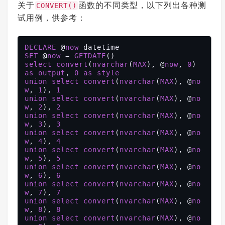
关于
函数的不同类型，以下列出各种测
CONVERT()
试用例，供参考：
DECLARE
 @
now
SET
 @
now
 = 
GETDATE
select
convert
(
nvarchar
(
MAX
), @
now
, 
0
) 
as
output
, 
0
as
style
union
select
convert
(
nvarchar
(
MAX
), @
no
w
, 
1
), 
1
union
select
convert
(
nvarchar
(
MAX
), @
no
w
, 
2
), 
2
union
select
convert
(
nvarchar
(
MAX
), @
no
w
, 
3
), 
3
union
select
convert
(
nvarchar
(
MAX
), @
no
w
, 
4
), 
4
union
select
convert
(
nvarchar
(
MAX
), @
no
w
, 
5
), 
5
union
select
convert
(
nvarchar
(
MAX
), @
no
w
, 
6
), 
6
union
select
convert
(
nvarchar
(
MAX
), @
no
w
, 
7
), 
7
union
select
convert
(
nvarchar
(
MAX
), @
no
w
, 
8
), 
8
union
select
convert
(
nvarchar
(
MAX
), @
no