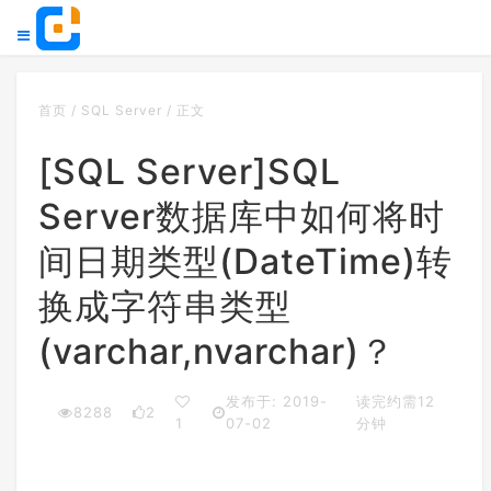
首页
/
SQL Server
/
正文
[SQL Server]SQL
Server数据库中如何将时
间日期类型(DateTime)转
换成字符串类型
(varchar,nvarchar)？
发布于: 2019-
读完约需12
8288
2
1
07-02
分钟