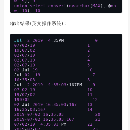
w
, 
9
), 
9
union
select
convert
(
nvarchar
(
MAX
), @
no
w
, 
10
), 
10
union
select
convert
(
nvarchar
(
MAX
), @
no
w
, 
11
), 
11
输出结果(英文操作系统)：
union
select
convert
(
nvarchar
(
MAX
), @
no
w
, 
12
), 
12
union
select
convert
(
nvarchar
(
MAX
), @
no
w
Jul
, 
13
), 
2
2019
13
4
:35PM            
0
union
07
/
02
/
select
19
convert
(
nvarchar
1
(
MAX
), @
no
w
19
, 
.
14
07
), 
.
02
14
2
--15 to 19 not valid
02
/
07
/
19
3
union
02
.
07
.
select
19
convert
(
nvarchar
4
(
MAX
), @
no
w
02
, 
-
20
07
), 
-
19
20
5
union
02
 Jul 
select
19
convert
(
nvarchar
(
6
MAX
), @
no
w
Jul 
, 
21
02
), 
, 
21
19
7
union
16
:
35
:
select
03
convert
(
nvarchar
8
(
MAX
), @
no
w
Jul  
, 
22
), 
2
2019
22
4
:
35
:
03
:167PM    
9
union
07
-
02
-
select
19
convert
(
nvarchar
10
(
MAX
), @
no
w
19
, 
/
23
07
), 
/
02
23
11
union
190702
select
convert
(
nvarchar
(
MAX
12
), @
no
w
02
, 
 Jul 
24
), 
2019
24
16
:
35
:
03
:
167
13
union
16
:
35
:
select
03
:
167
convert
(
nvarchar
14
(
MAX
), @
no
w
2019
, 
25
-
), 
07
-
25
02
16
:
35
:
03
20
--26 to 99 not valid
2019
-
07
-
02
16
:
35
:
03
.
167
21
union
07
/
02
/
select
19
4
:
35
convert
:
03
 PM        
(
nvarchar
22
(
MAX
), @
no
w
2019
, 
100
-
07
), 
-
02
100
23