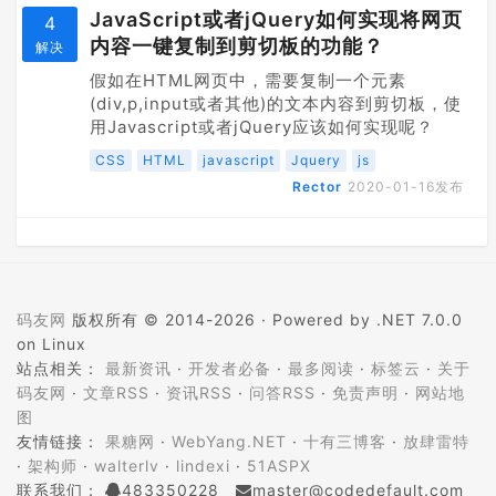
JavaScript或者jQuery如何实现将网页
4
内容一键复制到剪切板的功能？
解决
假如在HTML网页中，需要复制一个元素
(div,p,input或者其他)的文本内容到剪切板，使
用Javascript或者jQuery应该如何实现呢？
CSS
HTML
javascript
Jquery
js
Rector
2020-01-16
发布
码友网
版权所有 © 2014-2026 ·
Powered by .NET 7.0.0
on Linux
站点相关：
最新资讯
·
开发者必备
·
最多阅读
·
标签云
·
关于
码友网
·
文章RSS
·
资讯RSS
·
问答RSS
·
免责声明
·
网站地
图
友情链接：
果糖网
·
WebYang.NET
·
十有三博客
·
放肆雷特
·
架构师
·
walterlv
·
lindexi
·
51ASPX
联系我们：
483350228
master@codedefault.com