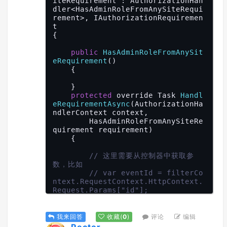
iteRequirement : AuthorizationHan
dler<HasAdminRoleFromAnySiteRequi
rement>, IAuthorizationRequiremen
t

{

public
HasAdminRoleFromAnySit
eRequirement
()
{

    }

protected
 override Task 
Handl
eRequirementAsync
(AuthorizationHa
ndlerContext context,

        HasAdminRoleFromAnySiteRe
quirement requirement)
{

// 这里需要从控制器中获取参
数，比如
// var eventId = filterCo
ntext.RequestContext.HttpContext.
Request.Params["id"];
return
 Task.FromResult
(
0
);

评论
编辑
我来回答
收藏
(
0
)
    }
