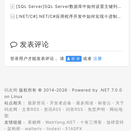
[SQL Server]SQL Server数据库中如何设置主键列为自增列？
9
[.NET/C#].NET/C#应用程序开发中如何实现十进制数字和十六进制间的相互转换呢？
10
发表评论
登录用户才能发表评论， 请
或者
注册
登 录
码友网
版权所有 © 2014-2026 ·
Powered by .NET 7.0.0
on Linux
站点相关：
最新资讯
·
开发者必备
·
最多阅读
·
标签云
·
关于
码友网
·
文章RSS
·
资讯RSS
·
问答RSS
·
免责声明
·
网站地
图
友情链接：
果糖网
·
WebYang.NET
·
十有三博客
·
放肆雷特
·
架构师
·
walterlv
·
lindexi
·
51ASPX