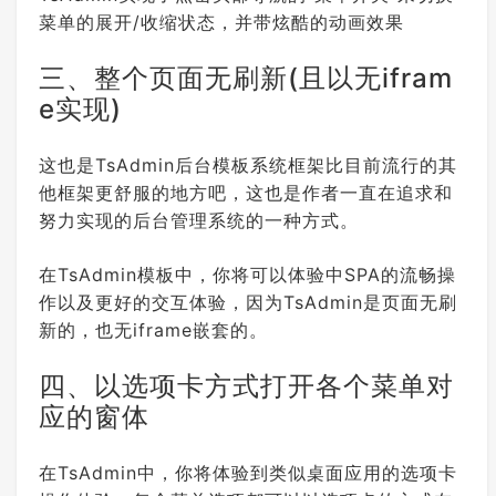
      },

菜单的展开/收缩状态，并带炫酷的动画效果
      {

"title"
: 
"角色管理[未实现]"
,

"name"
: 
"10002*rolemanagement"
,

三、整个页面无刷新(且以无ifram
"uniqueNo"
: 
"10002rolemanagemen
t"
,

e实现)
"children"
: []

      },

      {

这也是TsAdmin后台模板系统框架比目前流行的其
"title"
: 
"权限管理[未实现]"
,

他框架更舒服的地方吧，这也是作者一直在追求和
"name"
: 
"10003permissionmanagem
ent"
,

努力实现的后台管理系统的一种方式。
"uniqueNo"
: 
"10003permissionman
agement"
,

"children"
: []

在TsAdmin模板中，你将可以体验中SPA的流畅操
      }

作以及更好的交互体验，因为TsAdmin是页面无刷
    ]

  },

新的，也无iframe嵌套的。
  {

"title"
: 
"报表设置"
,

四、以选项卡方式打开各个菜单对
"name"
: 
"2report*settings"
,

"uniqueNo"
: 
"2*report*settings"
,

应的窗体
"expand"
: 
false
,

"children"
: [

      {

在TsAdmin中，你将体验到类似桌面应用的选项卡
"title"
: 
"表格报表管理[未实现]"
,
