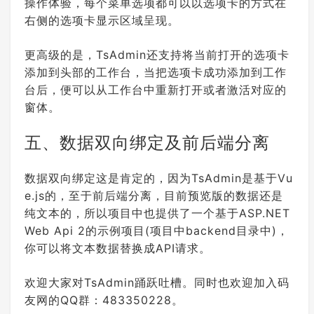
"name"
: 
"20001*gridreportmanage
操作体验，每个菜单选项都可以以选项卡的方式在
ment"
,

右侧的选项卡显示区域呈现。
"uniqueNo"
: 
"20001*grid*report*
management"
,

"children"
: []

更高级的是，TsAdmin还支持将当前打开的选项卡
      },

添加到头部的工作台，当把选项卡成功添加到工作
      {

"title"
: 
"图形报表管理[未实现]"
,

台后，便可以从工作台中重新打开或者激活对应的
"name"
: 
"20002*graphyreportmana
窗体。
gement"
,

"uniqueNo"
: 
"20002*graphy*repor
t*management"
,

五、数据双向绑定及前后端分离
"children"
: []

      }

    ]

数据双向绑定这是肯定的，因为TsAdmin是基于Vu
  }

e.js的，至于前后端分离，目前预览版的数据还是
纯文本的，所以项目中也提供了一个基于ASP.NET
Web Api 2的示例项目(项目中backend目录中)，
你可以将文本数据替换成API请求。
欢迎大家对TsAdmin踊跃吐槽。同时也欢迎加入码
友网的QQ群：483350228。