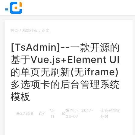
首页
/
系统模板
/
正文
[TsAdmin]--一款开源的
基于Vue.js+Element UI
的单页无刷新(无iframe)
多选项卡的后台管理系统
模板
发布于: 2017-
读完约需8
27358
7
11
03-07
分钟