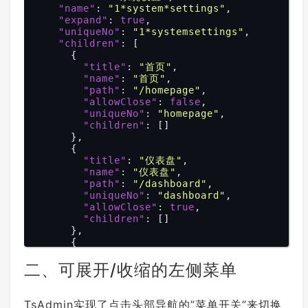
"name"
: 
"1*system*settings"
,

"expand"
: 
true
,

"uniqueNo"
: 
"1*systemsettings"
,

"children"
: [

      {

"title"
: 
"首页"
,

"name"
: 
"首页"
,

"path"
: 
"/homepage"
,

"allowClose"
: 
false
,

"uniqueNo"
: 
"homepage"
,

"children"
: []

      },

      {

"title"
: 
"仪表盘"
,

"name"
: 
"仪表盘"
,

"path"
: 
"/dashboard"
,

"uniqueNo"
: 
"dashboard"
,

"allowClose"
: 
true
,

"children"
: []

      },

      {

"title"
: 
"用户管理[未实现]"
,

二、可展开/收缩的左侧菜单
"name"
: 
"10001user*management"
,

"uniqueNo"
: 
"10001*user*managem
ent"
,

"children"
: []

TsAdmin实现了点击头部导航的”菜单开关”来切换