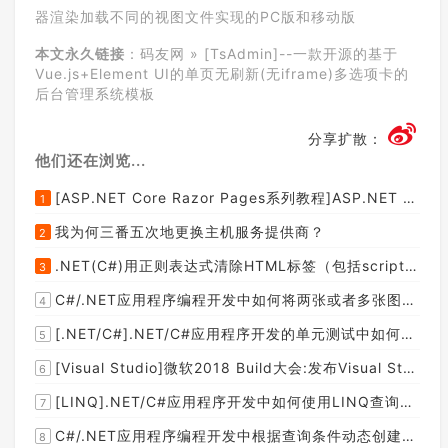
器渲染加载不同的视图文件实现的PC版和移动版
本文永久链接
：
码友网
»
[TsAdmin]--一款开源的基于
Vue.js+Element UI的单页无刷新(无iframe)多选项卡的
后台管理系统模板
分享扩散：
他们还在浏览...
[ASP.NET Core Razor Pages系列教程]ASP.NET Core Razor Pages中的PageModel(09)
1
我为何三番五次地更换主机服务提供商？
2
.NET(C#)用正则表达式清除HTML标签（包括script和style），保留纯本文
3
C#/.NET应用程序编程开发中如何将两张或者多张图片合并成一张图片？
4
[.NET/C#].NET/C#应用程序开发的单元测试中如何获取当前程序集所在的目录路径？
5
[Visual Studio]微软2018 Build大会:发布Visual Studio,Visual Stuido for Mac,.NET Core以及Xamarin.Forms的最新版本及更新
6
[LINQ].NET/C#应用程序开发中如何使用LINQ查询集合中元素的某个属性值在另外一个集合中存在的子集？
7
C#/.NET应用程序编程开发中根据查询条件动态创建LINQ的Where查询表达式的实现方案
8