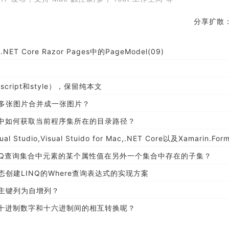
分享扩散
.NET Core Razor Pages中的PageModel(09)
cript和style），保留纯本文
者多张图片合并成一张图片？
元测试中如何获取当前程序集所在的目录路径？
Studio,Visual Stuido for Mac,.NET Core以及Xamarin.Forms的最新版
用LINQ查询集合中元素的某个属性值在另外一个集合中存在的子集？
态创建LINQ的Where查询表达式的实现方案
何设置主键列为自增列？
何实现十进制数字和十六进制间的相互转换呢？