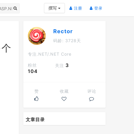
(current)
(current)
撰写
注册
登录
Rector
码龄: 3728天
多个
专注.NET/.NET Core
3
粉丝
关注
104
赞
收藏
评论
文章目录