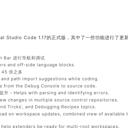
al Studio Code 1.17的正式版，其中了一些功能进行了更
uch Bar 进行导航和调试
 and off-side language blocks.
45 倍之多
ath import suggestions while coding.
rom the Debug Console to source code.
 with parsing and identifying errors.
hanges in multiple source control repositories.
 Tricks’, and Debugging Recipes topics.
n workspace updates, combined view of available t
extenders be ready for multi-root workspaces.