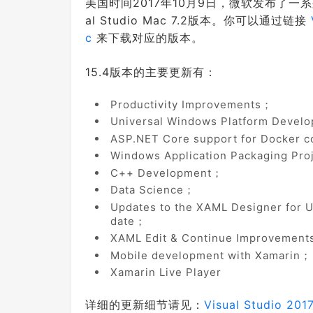
美国时间2017年10月9日，微软发布了一系列的产
al Studio Mac 7.2版本。你可以通过链接
c
来下载对应的版本。
15.4版本的主要更新有：
Productivity Improvements；
Universal Windows Platform Develo
ASP.NET Core support for Docker c
Windows Application Packaging Pro
C++ Development；
Data Science；
Updates to the XAML Designer for U
date；
XAML Edit & Continue Improvemen
Mobile development with Xamarin；
Xamarin Live Player
详细的更新细节请见：
Visual Studio 20