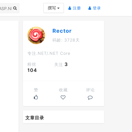
(current)
(current)
撰写
注册
登录
Rector
码龄: 3728天
专注.NET/.NET Core
3
粉丝
关注
104
赞
收藏
评论
文章目录