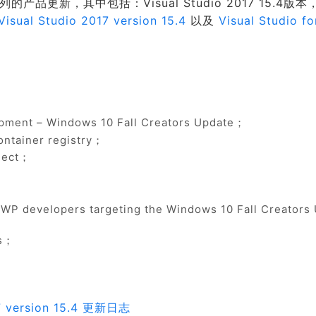
品更新，其中包括：Visual Studio 2017 15.4版本，
Visual Studio 2017 version 15.4
以及
Visual Studio f
pment – Windows 10 Fall Creators Update；
ontainer registry；
ject；
WP developers targeting the Windows 10 Fall Creators
ts；
17 version 15.4 更新日志