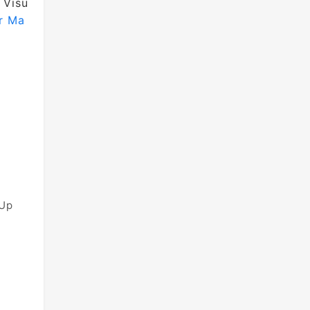
Visu
or Ma
 Up