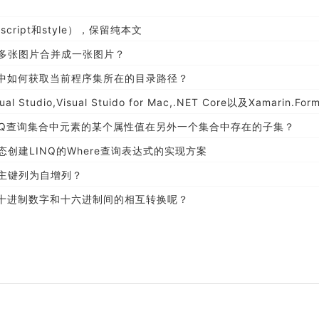
cript和style），保留纯本文
者多张图片合并成一张图片？
元测试中如何获取当前程序集所在的目录路径？
Studio,Visual Stuido for Mac,.NET Core以及Xamarin.Forms的最新版
用LINQ查询集合中元素的某个属性值在另外一个集合中存在的子集？
态创建LINQ的Where查询表达式的实现方案
何设置主键列为自增列？
何实现十进制数字和十六进制间的相互转换呢？