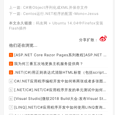
上一篇:
C#将Object序列化成XML并保存文件
下一篇:
Centos运行.NET程序的配置-Mono+Jexus
本文永久链接
：
码友网
»
Ubuntu 14.04中Firefox安装
Flash插件
分享扩散：
他们还在浏览...
[ASP.NET Core Razor Pages系列教程]ASP.NET Core Razor Pages中的PageModel(09)
1
我为何三番五次地更换主机服务提供商？
2
.NET(C#)用正则表达式清除HTML标签（包括script和style），保留纯本文
3
C#/.NET应用程序编程开发中如何将两张或者多张图片合并成一张图片？
4
[.NET/C#].NET/C#应用程序开发的单元测试中如何获取当前程序集所在的目录路径？
5
[Visual Studio]微软2018 Build大会:发布Visual Studio,Visual Stuido for Mac,.NET Core以及Xamarin.Forms的最新版本及更新
6
[LINQ].NET/C#应用程序开发中如何使用LINQ查询集合中元素的某个属性值在另外一个集合中存在的子集？
7