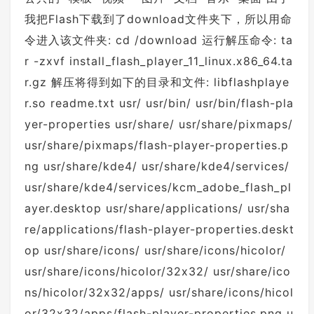
我把Flash下载到了download文件夹下，所以用命
令进入该文件夹: cd /download 运行解压命令: ta
r -zxvf install_flash_player_11_linux.x86_64.ta
r.gz 解压将得到如下的目录和文件: libflashplaye
r.so readme.txt usr/ usr/bin/ usr/bin/flash-pla
yer-properties usr/share/ usr/share/pixmaps/
usr/share/pixmaps/flash-player-properties.p
ng usr/share/kde4/ usr/share/kde4/services/
usr/share/kde4/services/kcm_adobe_flash_pl
ayer.desktop usr/share/applications/ usr/sha
re/applications/flash-player-properties.deskt
op usr/share/icons/ usr/share/icons/hicolor/
usr/share/icons/hicolor/32x32/ usr/share/ico
ns/hicolor/32x32/apps/ usr/share/icons/hicol
or/32x32/apps/flash-player-properties.png u