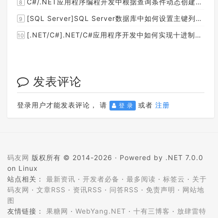
C#/.NET应用程序编程开发中根据查询条件动态创建LINQ的Where查询表达式的实现方案
8
[SQL Server]SQL Server数据库中如何设置主键列为自增列？
9
[.NET/C#].NET/C#应用程序开发中如何实现十进制数字和十六进制间的相互转换呢？
10
发表评论
登录用户才能发表评论， 请
或者
注册
登 录
码友网
版权所有 © 2014-2026 ·
Powered by .NET 7.0.0
on Linux
站点相关：
最新资讯
·
开发者必备
·
最多阅读
·
标签云
·
关于
码友网
·
文章RSS
·
资讯RSS
·
问答RSS
·
免责声明
·
网站地
图
友情链接：
果糖网
·
WebYang.NET
·
十有三博客
·
放肆雷特