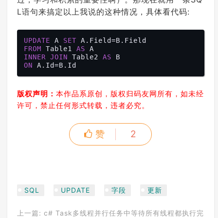
L语句来搞定以上我说的这种情况，具体看代码:
UPDATE
 A 
SET
FROM
 Table1 
AS
INNER
JOIN
 Table2 
AS
ON
版权声明：
本作品系原创，版权归码友网所有，如未经
许可，禁止任何形式转载，违者必究。
赞
2
SQL
UPDATE
字段
更新
上一篇:
c# Task多线程并行任务中等待所有线程都执行完