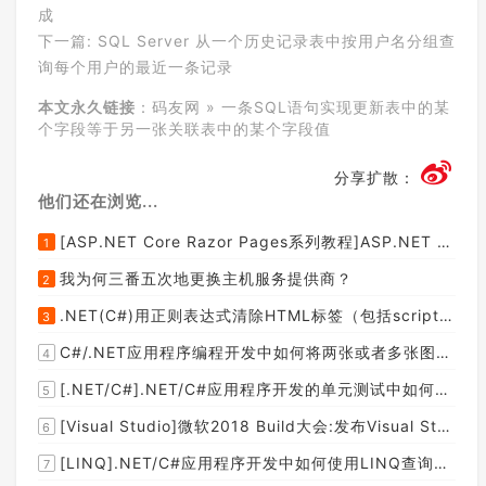
成
下一篇:
SQL Server 从一个历史记录表中按用户名分组查
询每个用户的最近一条记录
本文永久链接
：
码友网
»
一条SQL语句实现更新表中的某
个字段等于另一张关联表中的某个字段值
分享扩散：
他们还在浏览...
[ASP.NET Core Razor Pages系列教程]ASP.NET Core Razor Pages中的PageModel(09)
1
我为何三番五次地更换主机服务提供商？
2
.NET(C#)用正则表达式清除HTML标签（包括script和style），保留纯本文
3
C#/.NET应用程序编程开发中如何将两张或者多张图片合并成一张图片？
4
[.NET/C#].NET/C#应用程序开发的单元测试中如何获取当前程序集所在的目录路径？
5
[Visual Studio]微软2018 Build大会:发布Visual Studio,Visual Stuido for Mac,.NET Core以及Xamarin.Forms的最新版本及更新
6
[LINQ].NET/C#应用程序开发中如何使用LINQ查询集合中元素的某个属性值在另外一个集合中存在的子集？
7