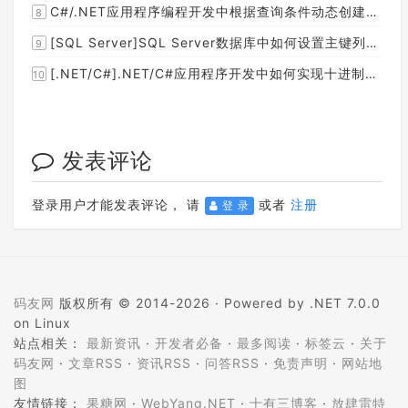
C#/.NET应用程序编程开发中根据查询条件动态创建LINQ的Where查询表达式的实现方案
8
[SQL Server]SQL Server数据库中如何设置主键列为自增列？
9
[.NET/C#].NET/C#应用程序开发中如何实现十进制数字和十六进制间的相互转换呢？
10
发表评论
登录用户才能发表评论， 请
或者
注册
登 录
码友网
版权所有 © 2014-2026 ·
Powered by .NET 7.0.0
on Linux
站点相关：
最新资讯
·
开发者必备
·
最多阅读
·
标签云
·
关于
码友网
·
文章RSS
·
资讯RSS
·
问答RSS
·
免责声明
·
网站地
图
友情链接：
果糖网
·
WebYang.NET
·
十有三博客
·
放肆雷特