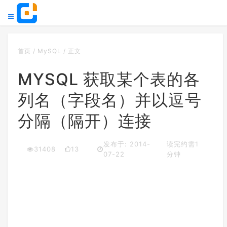
首页
/
MySQL
/
正文
MYSQL 获取某个表的各
列名（字段名）并以逗号
分隔（隔开）连接
发布于: 2014-
读完约需1
31408
13
07-22
分钟