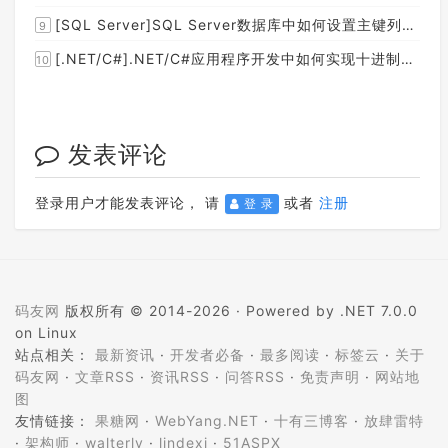
[SQL Server]SQL Server数据库中如何设置主键列为自增列？
9
[.NET/C#].NET/C#应用程序开发中如何实现十进制数字和十六进制间的相互转换呢？
10
发表评论
登录用户才能发表评论， 请
或者
注册
登 录
码友网
版权所有 © 2014-2026 ·
Powered by .NET 7.0.0
on Linux
站点相关：
最新资讯
·
开发者必备
·
最多阅读
·
标签云
·
关于
码友网
·
文章RSS
·
资讯RSS
·
问答RSS
·
免责声明
·
网站地
图
友情链接：
果糖网
·
WebYang.NET
·
十有三博客
·
放肆雷特
·
架构师
·
walterlv
·
lindexi
·
51ASPX