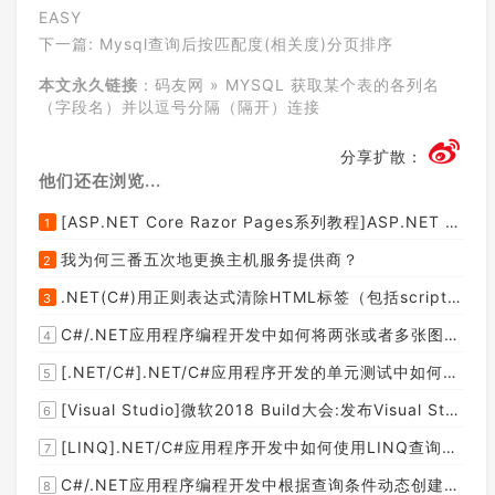
EASY
下一篇:
Mysql查询后按匹配度(相关度)分页排序
本文永久链接
：
码友网
»
MYSQL 获取某个表的各列名
（字段名）并以逗号分隔（隔开）连接
分享扩散：
他们还在浏览...
[ASP.NET Core Razor Pages系列教程]ASP.NET Core Razor Pages中的PageModel(09)
1
我为何三番五次地更换主机服务提供商？
2
.NET(C#)用正则表达式清除HTML标签（包括script和style），保留纯本文
3
C#/.NET应用程序编程开发中如何将两张或者多张图片合并成一张图片？
4
[.NET/C#].NET/C#应用程序开发的单元测试中如何获取当前程序集所在的目录路径？
5
[Visual Studio]微软2018 Build大会:发布Visual Studio,Visual Stuido for Mac,.NET Core以及Xamarin.Forms的最新版本及更新
6
[LINQ].NET/C#应用程序开发中如何使用LINQ查询集合中元素的某个属性值在另外一个集合中存在的子集？
7
C#/.NET应用程序编程开发中根据查询条件动态创建LINQ的Where查询表达式的实现方案
8