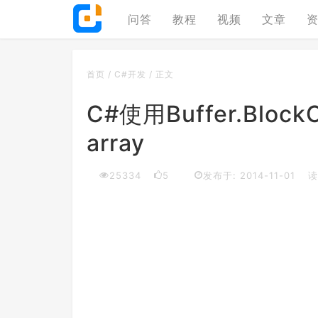
问答
教程
视频
文章
首页
/
C#开发
/
正文
C#使用Buffer.Bloc
array
25334
5
发布于: 2014-11-01
读