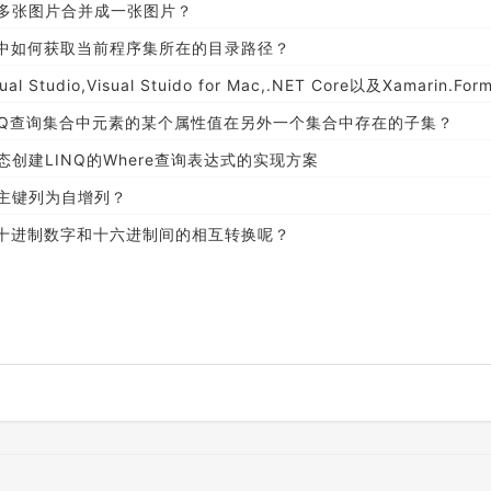
者多张图片合并成一张图片？
元测试中如何获取当前程序集所在的目录路径？
Studio,Visual Stuido for Mac,.NET Core以及Xamarin.Forms的最新版
用LINQ查询集合中元素的某个属性值在另外一个集合中存在的子集？
态创建LINQ的Where查询表达式的实现方案
何设置主键列为自增列？
何实现十进制数字和十六进制间的相互转换呢？