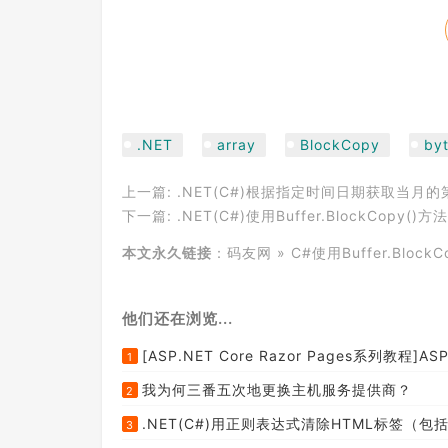
.NET
array
BlockCopy
by
上一篇:
.NET(C#)根据指定时间日期获取当月
下一篇:
.NET(C#)使用Buffer.BlockCopy()方
本文永久链接
：
码友网
»
C#使用Buffer.BlockC
他们还在浏览...
[ASP.NET Core Razor Pages系列教程]ASP
1
我为何三番五次地更换主机服务提供商？
2
.NET(C#)用正则表达式清除HTML标签（包括s
3