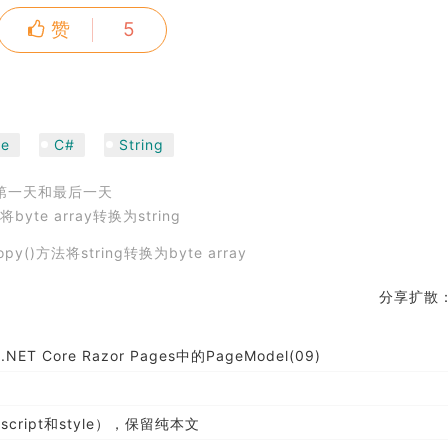
赞
5
te
C#
String
的第一天和最后一天
法将byte array转换为string
opy()方法将string转换为byte array
分享扩散
.NET Core Razor Pages中的PageModel(09)
cript和style），保留纯本文