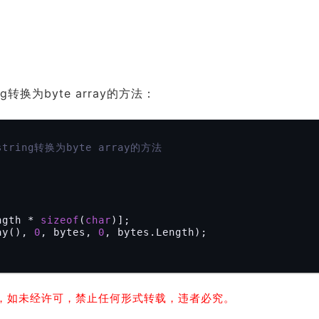
ing转换为byte array的方法：
string转换为byte array的方法
ngth * 
sizeof
(
char
)];

ay(), 
0
, bytes, 
0
, bytes.Length);

，如未经许可，禁止任何形式转载，违者必究。