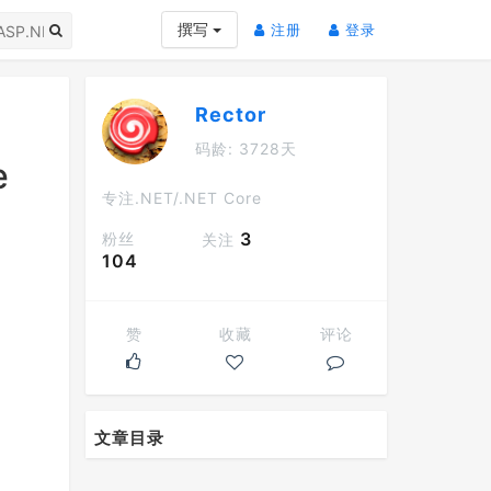
(current)
(current)
撰写
注册
登录
Rector
码龄: 3728天
e
专注.NET/.NET Core
3
粉丝
关注
104
赞
收藏
评论
文章目录