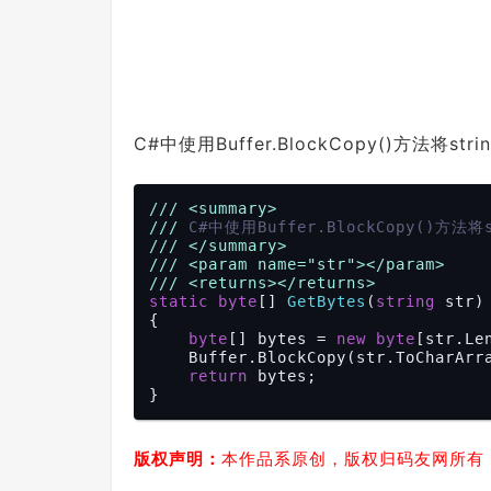
C#中使用Buffer.BlockCopy()方法将str
///
<summary>
///
 C#中使用Buffer.BlockCopy()方法将
///
</summary>
///
<param name="str">
</param>
///
<returns>
</returns>
static
byte
[] 
GetBytes
(
string
 str
{

byte
[] bytes = 
new
byte
[str.Le
    Buffer.BlockCopy(str.ToCharArr
return
 bytes;

版权声明：
本作品系原创，版权归码友网所有