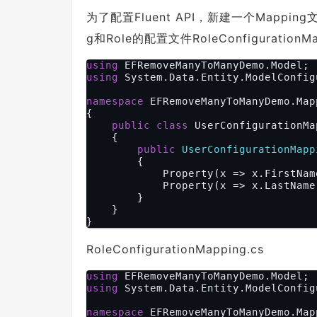
为了配置Fluent API，新建一个Mapping文
g和Role的配置文件RoleConfigurationMa
using
using
 System.Data.Entity.ModelConfigu
namespace
 EFRemoveManyToManyDemo.Mapp
{

public
class
 UserConfigurationMa
    {

public
UserConfigurationMapp
{

            Property(x => x.FirstNam
            Property(x => x.LastName
        }

    }

RoleConfigurationMapping.cs
using
using
 System.Data.Entity.ModelConfigu
namespace
 EFRemoveManyToManyDemo.Mapp