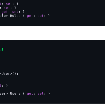
t
; 
set
; }

; 
set
; }

 
get
; 
set
; }

ole> Roles { 
get
; 
set
; }

el
<User>();

t
; }

ser> Users { 
get
; 
set
; }
