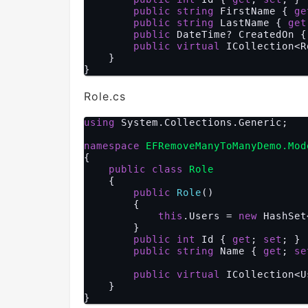
public
string
 FirstName { 
ge
public
string
 LastName { 
get
public
 DateTime? CreatedOn {
public
virtual
 ICollection<R
    }

Role.cs
using
 System.Collections.Generic;

namespace
EFRemoveManyToManyDemo.Mod
{

public
class
Role
    {

public
Role
(
)

{

this
.Users = 
new
 HashSet
        }

public
int
 Id { 
get
; 
set
; }

public
string
 Name { 
get
; 
se
public
virtual
 ICollection<U
    }
