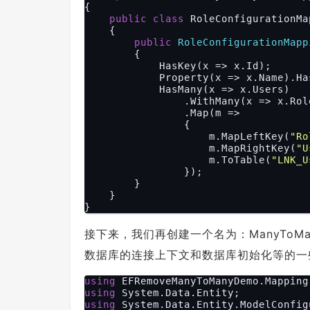
{

public
class
 RoleConfigurationMa
    {

public
RoleConfigurationMapp
{

            HasKey(x => x.Id);

            Property(x => x.Name).Ha
            HasMany(x => x.Users)

                .WithMany(x => x.Role
                .Map(m =>

                {

                    m.MapLeftKey(
"Ro
                    m.MapRightKey(
"U
                    m.ToTable(
"LNK_U
                });

        }

    }

接下来，我们再创建一个名为：ManyToMany
数据库的连接上下文和数据库初始化等的一
using
using
using
 System.Data.Entity.ModelConfig