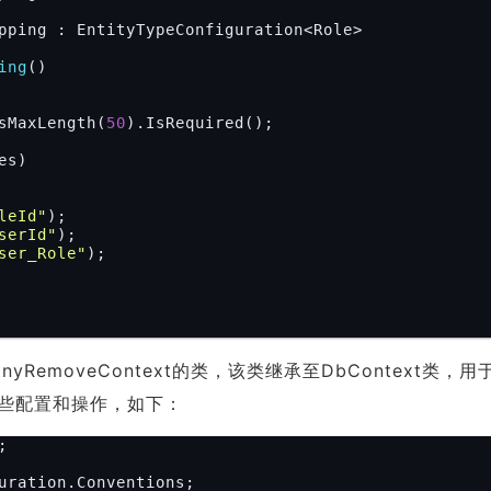
pping : EntityTypeConfiguration<Role>

ing
()
sMaxLength(
50
).IsRequired();

s)

leId"
);

serId"
);

ser_Role"
);

RemoveContext的类，该类继承至DbContext类，用
些配置和操作，如下：
uration.Conventions;
