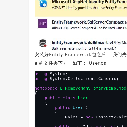
安装好Entity Framework包之后 ，
el的文件夹下），如下： User.cs
using
using
 System.Collections.Generic;

namespace
EFRemoveManyToManyDemo.Mod
{

public
class
User
    {

public
User
(
)

{

            Roles = 
new
 HashSet<Role>
        }

public
int
 Id { 
get
; 
set
; }
