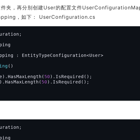
件夹，再分别创建User的配置文件UserConfigurationMap
pping，如下： UserConfiguration.cs
ration;

ing

pping : EntityTypeConfiguration<User>

ing
()
e).HasMaxLength(
50
).IsRequired();

).HasMaxLength(
50
).IsRequired();

ration;

ing
