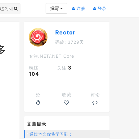
(current)
(current)
撰写
注册
登录
Rector
码龄: 3729天
对多
专注.NET/.NET Core
3
粉丝
关注
104
赞
收藏
评论
文章目录
通过本文你将学习到：