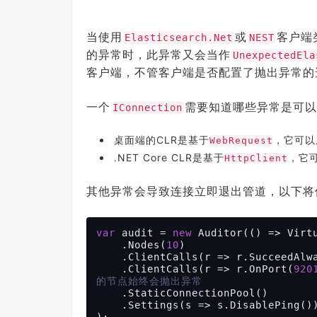
当使用
或
客户端类
Elasticsearch.Net
NEST
的异常时，此异常又会当作
UnexpectedEla
客户端，不管客户端是否配置了抛出异常的
一个
需要知道哪些异常是可以
IConnection
桌面端的CLR是基于
，它可以
WebRequest
.NET Core CLR是基于
，它
HttpClient
其他异常会导致连接立即退出管道，以下将
var
 audit = 
new
 Auditor(() => Virt
    .Nodes(
10
)

    .ClientCalls(r => r.SucceedAlways())

    .ClientCalls(r => r.OnPort(
920
的节点始终会抛出异常
    .StaticConnectionPool()

    .Settings(s => s.DisablePing())

);
