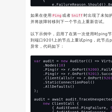
    {

        e.FailureReason.Should().Be(PipelineFailure.Unexpected);

        e.InnerException.Should().NotBeNull();

        e.InnerException.Message
如果在使用
或者
时出现了未知
Ping
Sniff
    }

并将故障转移到下一个节点上重新尝试。
以下示例中，启用了在第一次使用时ping节
到端口9201上的节点上重试ping，此节
异常，代码如下：
var
 audit = 
new
 Auditor(() => Virtu
    .Nodes(
10
)

    .Ping(r => r.OnPort(
9200
).Fail
    .Ping(r => r.OnPort(
9201
).Succe
    .ClientCalls(r => r.OnPort(
920
    .StaticConnectionPool()

    .AllDefaults()

);

audit = await audit.TraceUnexpected
new
 ClientCall {

        { AuditEvent.PingFailure, 
        { AuditEvent.PingSuccess, 