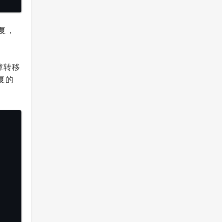
复，
障转移
复的