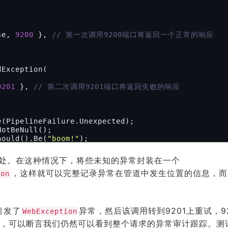
nse, 
9200
 }, 
// 第一次调用9200端口将返回一个正常的响应
Exception(

9201
 }, 
// 第二次调用9201端口将返回失败的响应
.Should().Be(
"boom!"
);

处。在这种情况下，将些未知的异常封装在一个
，这样就可以完整记录异常在管道中发生位置的信息，而
ion
引发了
异常，然后该调用转到9201上重试，92
WebException
，可以断言我们仍然可以看到整个请求的异常审计跟踪。测