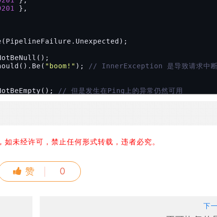
9201
 },

.Should().Be(
"boom!"
); 
// InnerException 是导致请求中
).NotBeEmpty(); 
// 但是发生在Ping上的异常仍然可用
eenExceptions.First();

rException.Message.Should().Be(
"ping exception"
);

tTrail.First(a => a.Event == AuditEvent.PingFailur
时间点，因此可以在异常的审计跟踪中找到异常
，如未经许可，禁止任何形式转载，违者必究。
ould().Be(
"ping exception"
);

赞
0
下