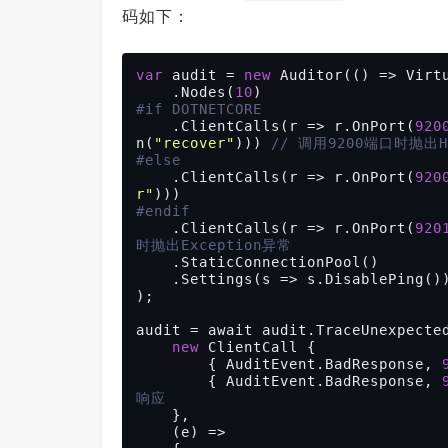
码如下：
var
 audit = 
new
 Auditor(() => Virtu
    .Nodes(
10
#if DOTNETCORE
    .ClientCalls(r => r.OnPort(
920
n(
"recover"
))) 
// 调用9200端口时抛出Htt
#else
    .ClientCalls(r => r.OnPort(
920
r"
#endif
    .ClientCalls(r => r.OnPort(
920
时抛出Exception异常
    .StaticConnectionPool()

    .Settings(s => s.DisablePing())

);

audit = await audit.TraceUnexpected
new
 ClientCall {

        { AuditEvent.BadResponse, 
        { AuditEvent.BadResponse, 
响应
    },

    (e) =>
