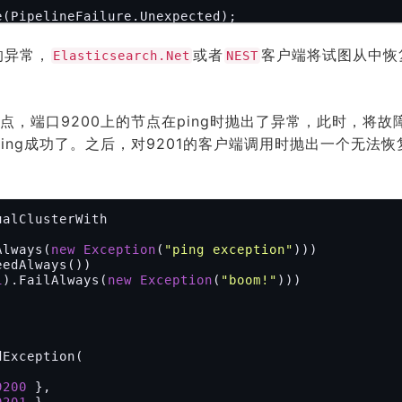
.Should().Be(
"boom!"
);

的异常，
或者
客户端将试图从中恢
Elasticsearch.Net
NEST
点，端口9200上的节点在ping时抛出了异常，此时，将故
点ping成功了。之后，对9201的客户端调用时抛出一个无法恢
alClusterWith

Always(
new
Exception
(
"ping exception"
)))

edAlways())

1
).FailAlways(
new
Exception
(
"boom!"
)))

Exception(

9200
 },

9201
 },
