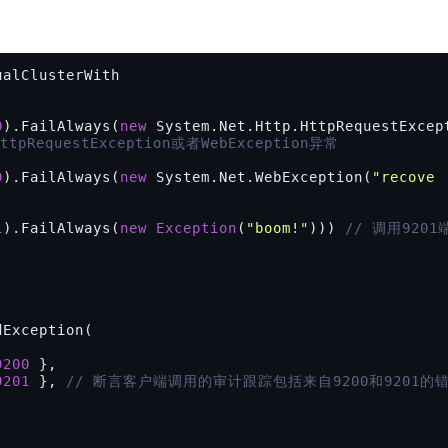
alClusterWith

0
).FailAlways(
new
 System.Net.Http.HttpRequestExcep
pRequestException或者WebException异常
0
).FailAlways(
new
 System.Net.WebException(
"recove
1
).FailAlways(
new
Exception
(
"boom!"
))) 
// 调用9201
Exception(

9200
 },

9201
 }, 
// 断言客户端调用的审计跟踪包括来自9200和9201的