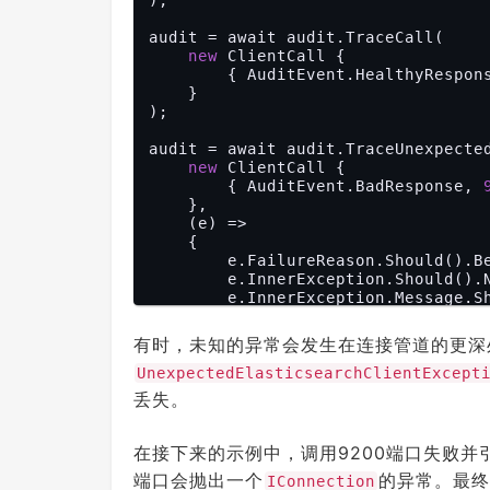
audit = await audit.TraceCall(

new
 ClientCall {

        { AuditEvent.HealthyRespo
    }

);

audit = await audit.TraceUnexpected
new
 ClientCall {

        { AuditEvent.BadResponse, 
    },

    (e) =>

    {

        e.FailureReason.Should().Be(PipelineFailure.Unexpected);

        e.InnerException.Should().NotBeNull();

        e.InnerException.Message
    }

有时，未知的异常会发生在连接管道的更深
UnexpectedElasticsearchClientExcept
丢失。
在接下来的示例中，调用9200端口失败并
端口会抛出一个
的异常。最终
IConnection