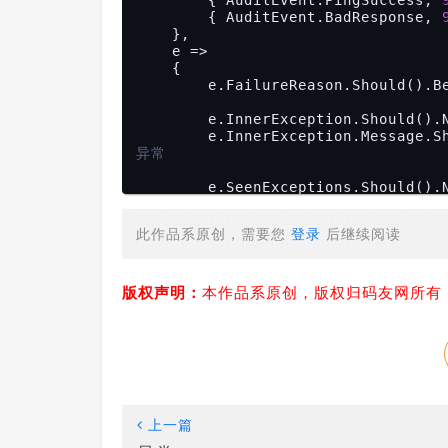
        { AuditEvent.BadResponse, 
    },

    e =>

    {

        e.FailureReason.Should().Be(PipelineFailure.Unexpected);

        e.InnerException.Should().NotBeNull();

        e.InnerException.Message
异常
        e.SeenExceptions.Should(
var
 pipelineException = e.S
        pipelineException.FailureReason.Should().Be(PipelineFailure.PingFailure);

此作品系原创，需要您
登录
后继续阅读
        pipelineException.Inne
var
 pingException = e.Audi
Exception
; 
// 异常可能很难关联到某个
版权声明：
本作品系原创，版权归码友网所有
        pingException.Should().NotBeNull();

        pingException.Message.Sh
    }

上一篇