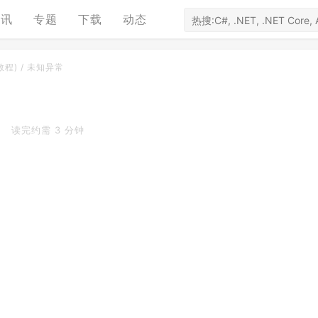
资讯
专题
下载
动态
(教程)
/
未知异常
读完约需 3 分钟