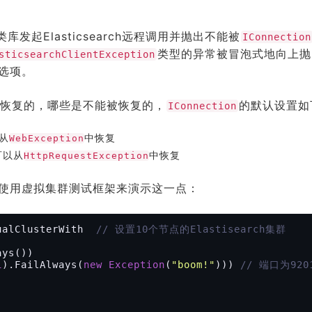
库发起Elasticsearch远程调用并抛出不能被
IConnection
类型的异常被冒泡式地向上抛
sticsearchClientException
选项。
恢复的，哪些是不能被恢复的，
的默认设置如
IConnection
从
中恢复
WebException
可以从
中恢复
HttpRequestException
使用虚拟集群测试框架来演示这一点：
ualClusterWith  
// 设置10个节点的Elastisearch集群
1
).FailAlways(
new
Exception
(
"boom!"
))) 
// 端口为920