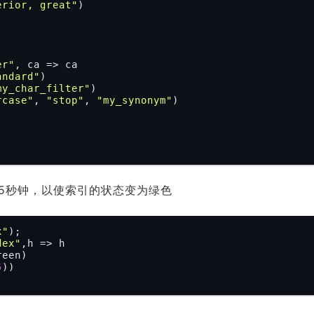
erior, great"
)

er"
, ca => ca

andard"
)

my_char_filter"
)

rcase"
, 
"stop"
, 
"my_synonym"
)

5秒钟，以使索引的状态变为绿色
x"
);

dex"
,h => h

5
))
