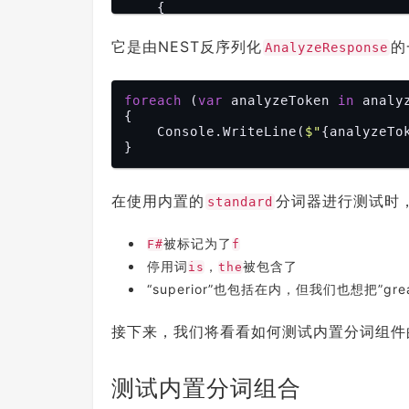
    {

"token"
: 
"superior"
,

"start_offset"
: 
10
,

它是由NEST反序列化
的
AnalyzeResponse
"end_offset"
: 
18
,

"type"
: 
"<ALPHANUM>"
,

"position"
: 
3
    },

foreach
 (
var
 analyzeToken 
in
 analy
    {

{

    Console.WriteLine(
"token"
: 
"language"
$"
{analyzeTo
,

"start_offset"
: 
19
,

"end_offset"
: 
27
,

"type"
: 
"<ALPHANUM>"
,

"position"
: 
4
在使用内置的
分词器进行测试时
standard
    }

  ]

被标记为了
F#
f
停用词
，
被包含了
is
the
“superior”也包括在内，但我们也想把”grea
接下来，我们将看看如何测试内置分词组件
测试内置分词组合