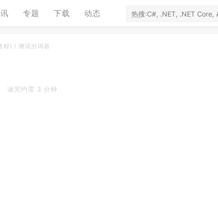
资讯
专题
下载
动态
(教程)
/
测试分词器
读完约需 3 分钟