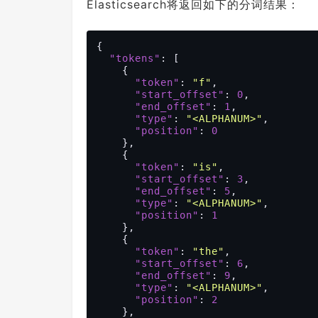
Elasticsearch将返回如下的分词结果：
{

"tokens"
: [

    {

"token"
: 
"f"
,

"start_offset"
: 
0
,

"end_offset"
: 
1
,

"type"
: 
"<ALPHANUM>"
,

"position"
: 
0
    },

    {

"token"
: 
"is"
,

"start_offset"
: 
3
,

"end_offset"
: 
5
,

"type"
: 
"<ALPHANUM>"
,

"position"
: 
1
    },

    {

"token"
: 
"the"
,

"start_offset"
: 
6
,

"end_offset"
: 
9
,

"type"
: 
"<ALPHANUM>"
,

"position"
: 
2
    },
