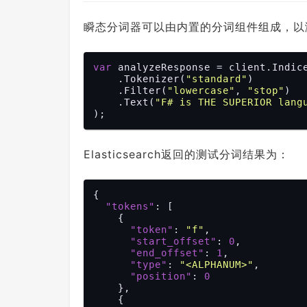
瞬态分词器可以由内置的分词组件组成，以
var
 analyzeResponse = client.Indice
    .Tokenizer(
"standard"
)

    .Filter(
"lowercase"
, 
"stop"
)

    .Text(
"F# is THE SUPERIOR lang
Elasticsearch返回的测试分词结果为：
{

"tokens"
: [

    {

"token"
: 
"f"
,

"start_offset"
: 
0
,

"end_offset"
: 
1
,

"type"
: 
"<ALPHANUM>"
,

"position"
: 
0
    },

    {
