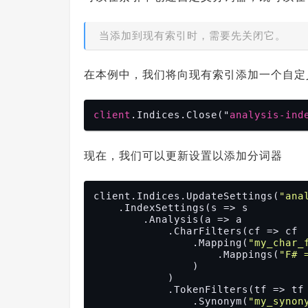
当添加到现有索引时，需要先关闭它。
在本例中，我们将向现有索引添加一个自定
client
.Indices
.Close
("
analysis-ind
现在，我们可以更新设置以添加分词器
client.Indices.UpdateSettings(
"ana
    .IndexSettings(s => s

        .Analysis(a => a

            .CharFilters(cf => cf

                .Mapping(
"my_char_
                    .Mappings(
"F# 
                )

            )

            .TokenFilters(tf => tf

                .Synonym(
"my_synon