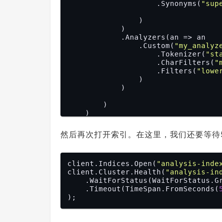
                    .Synonyms(
"sup
                )

            )

            .Analyzers(an => an

                .Custom(
"my_analyz
                    .Tokenizer(
"st
                    .CharFilters(
"
                    .Filters(
"lowe
                )

            )

        )

    )

然后再次打开索引。在这里，我们还要等待
client.Indices.Open(
"analysis-inde
client.Cluster.Health(
"analysis-in
    .WaitForStatus(WaitForStatus.Green)

    .Timeout(TimeSpan.FromSeconds(