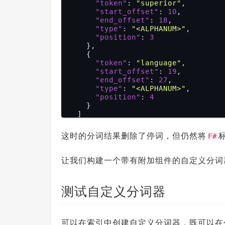
"token"
: 
"superior"
,

"start_offset"
: 
10
,

"end_offset"
: 
18
,

"type"
: 
"<ALPHANUM>"
,

"position"
: 
3
    },

    {

"token"
: 
"language"
,

"start_offset"
: 
19
,

"end_offset"
: 
27
,

"type"
: 
"<ALPHANUM>"
,

"position"
: 
4
    }

  ]

这时的分词结果删除了停词，但仍然将
标
F#
让我们构建一个带有附加组件的自定义分词
测试自定义分词器
可以在索引中创建自定义分词器，既可以在