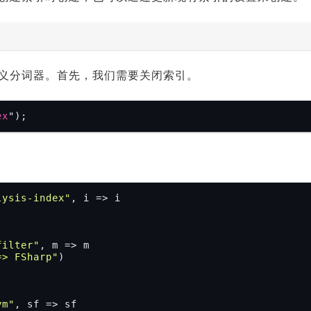
义分词器。首先，我们需要关闭索引。
ex
lysis-index"
, i => i

filter"
, m => m

=> FSharp"
)

ym"
, sf => sf
