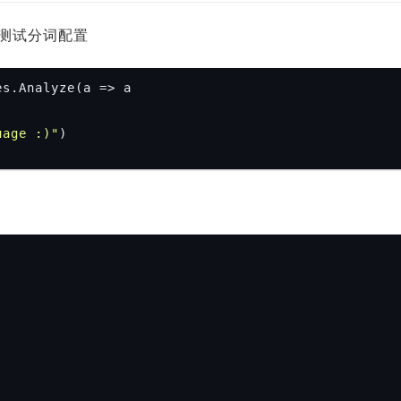
测试分词配置
s.Analyze(a => a

uage :)"
)
