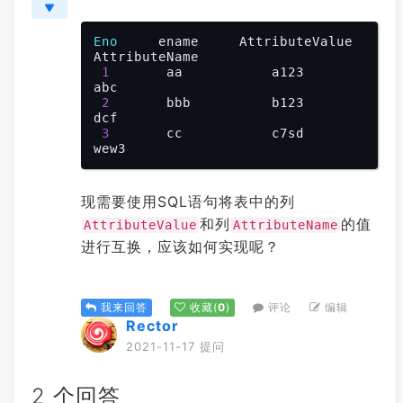
Eno
     ename     AttributeValue      
AttributeName

1
       aa           a123             
abc

2
       bbb          b123             
dcf

3
       cc           c7sd             
现需要使用SQL语句将表中的列
和列
的值
AttributeValue
AttributeName
进行互换，应该如何实现呢？
评论
编辑
我来回答
收藏
(
0
)
Rector
2021-11-17 提问
2 个回答