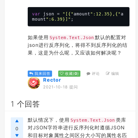
var
 json = 
"[{"
amount
":12.35},{"
a
mount
":6.39}]"
如果使用
默认的配置对
System.Text.Json
json进行反序列化，将得不到反序列化的结
果，这是为什么呢，又应该如何解决呢？
评论
编辑
我来回答
收藏
(
0
)
Rector
2021-10-18 提问
1 个回答
默认情况下，使用
类库
System.Text.Json
对JSON字符串进行反序列化时遵循JSON
0
和目标对象属性之间区分大小写的属性名匹