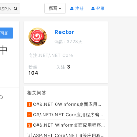
(current)
(current)
撰写
注册
登录
Rector
问题
码龄: 3728天
T中
专注.NET/.NET Core
3
粉丝
关注
104
相关问答
D
C#&.NET 6Winforms桌面应用程序中如何不通过Add Reference添加dll引用呢？
1
C#/.NET/.NET Core应用程序编程开发中如何在foreach循环中获取当前迭代项的索引位置？
2
C#&.NET Winform桌面应用程序中如何动态生成控件并添加事件呢？
3
ASP.NET Core/.NET 6等应用程序中如何更改上传文件的大小限制呢？
4