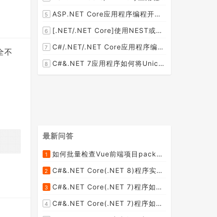
ASP.NET Core应用程序编程开发中如何使用HttpClient向远程服务器发送(POST)JSON数据呢？
5
[.NET/.NET Core]使用NEST或者Elasticsearch.Net如何检查Elasticsearch 7及以上版本中是否存在指定的索引名称呢？
6
C#/.NET/.NET Core应用程序编程开发中循环迭代一个字典的每一项目的方法有哪些呢？
7
全不
C#&.NET 7应用程序如何将Unicode编码的字符串转换成中文编码的字符串呢？
8
最新问答
如何批量检查Vue前端项目package.json文件中dependencies依赖包是否有新版本并且自动升级到最新版本呢？
1
C#&.NET Core(.NET 8)程序实现循环一张纸厚度0.1cm折叠多少次， 高度超过珠穆朗玛峰？
2
C#&.NET Core(.NET 7)程序如何去掉HTML标签中的style格式，只保留标签和文本呢？
3
C#&.NET Core(.NET 7)程序如何去掉HTML内容中的font标签呢？
4