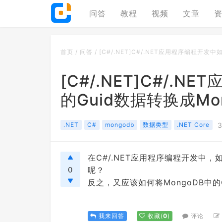
问答
教程
视频
文章
首页
/
问答
/
[C#/.NET]C#/.NET应用程序编程开发中
[C#/.NET]C#/.
的Guid数据转换成Mon
.NET
C#
mongodb
数据类型
.NET Core
在C#/.NET应用程序编程开发中，如何
0
呢？
反之，又应该如何将MongoDB中的O
评论
我来回答
收藏
(
0
)