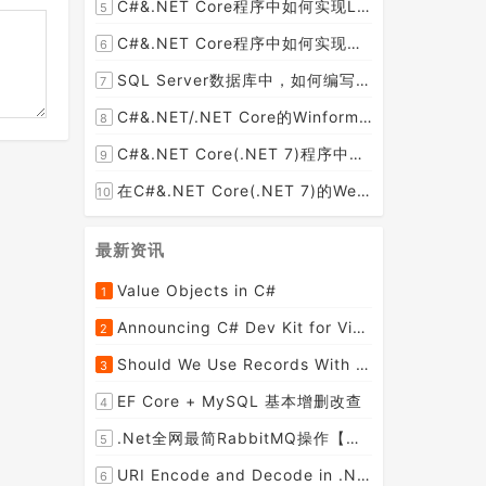
C#&.NET Core程序中如何实现LEFT JOIN两张DataTable并将子表值赋值给主表某列？
5
C#&.NET Core程序中如何实现文件下载显示当前文件的下载进度和下载速度以及暂停下载，取消下载呢？
6
SQL Server数据库中，如何编写SQL语句实现以小时为列统计每小时的订单数量并生成统计数据报表呢？
7
C#&.NET/.NET Core的Winform桌面程序如何通过拖动ListViewItem到某个文件夹，来下载远程文件到该文件夹呢？
8
C#&.NET Core(.NET 7)程序中使用Flurl下载文件时如何实现实时报告当前的下载进度？
9
在C#&.NET Core(.NET 7)的Web API程序中，如何从数据库加载并动态设置cors允许跨域的域名列表呢？
10
最新资讯
Value Objects in C#
1
Announcing C# Dev Kit for Visual Studio Code
2
Should We Use Records With EF Core as Model Classes?
3
EF Core + MySQL 基本增删改查
4
.Net全网最简RabbitMQ操作【强烈推荐】
5
URI Encode and Decode in .NET
6