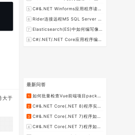
C#&.NET Winforms应用程序读取*.exe.conifg配置文件中数据库配置节点信息，输出到text控件中，可动态修改
5
Rider连接远程MS SQL Server 2019数据库出现JDBC的[08S01]错误如何解决呢？
6
Elasticsearch(ES)中如何编写像SQL脚本中的AND与OR的组合DSL查询语句呢？
7
C#/.NET/.NET Core应用程序编程开发中如何做MySQL数据库的参数化查询呢？
8
最新问答
如何批量检查Vue前端项目package.json文件中dependencies依赖包是否有新版本并且自动升级到最新版本呢？
1
号大于
C#&.NET Core(.NET 8)程序实现循环一张纸厚度0.1cm折叠多少次， 高度超过珠穆朗玛峰？
2
C#&.NET Core(.NET 7)程序如何去掉HTML标签中的style格式，只保留标签和文本呢？
3
C#&.NET Core(.NET 7)程序如何去掉HTML内容中的font标签呢？
4