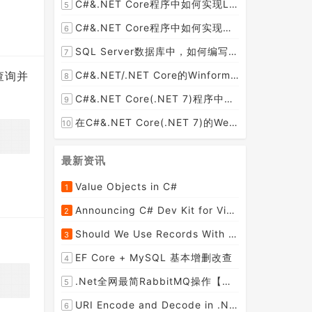
C#&.NET Core程序中如何实现LEFT JOIN两张DataTable并将子表值赋值给主表某列？
5
C#&.NET Core程序中如何实现文件下载显示当前文件的下载进度和下载速度以及暂停下载，取消下载呢？
6
SQL Server数据库中，如何编写SQL语句实现以小时为列统计每小时的订单数量并生成统计数据报表呢？
7
查询并
C#&.NET/.NET Core的Winform桌面程序如何通过拖动ListViewItem到某个文件夹，来下载远程文件到该文件夹呢？
8
C#&.NET Core(.NET 7)程序中使用Flurl下载文件时如何实现实时报告当前的下载进度？
9
在C#&.NET Core(.NET 7)的Web API程序中，如何从数据库加载并动态设置cors允许跨域的域名列表呢？
10
最新资讯
Value Objects in C#
1
Announcing C# Dev Kit for Visual Studio Code
2
Should We Use Records With EF Core as Model Classes?
3
EF Core + MySQL 基本增删改查
4
.Net全网最简RabbitMQ操作【强烈推荐】
5
URI Encode and Decode in .NET
6