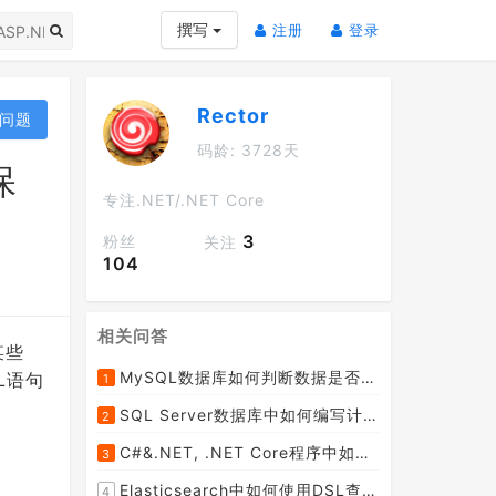
(current)
(current)
撰写
注册
登录
Rector
问题
码龄: 3728天
保
专注.NET/.NET Core
3
粉丝
关注
104
相关问答
某些
MySQL数据库如何判断数据是否存在呢？
L语句
1
SQL Server数据库中如何编写计算当天数据与前一天数据对比的SQL脚本语句呢？
2
C#&.NET, .NET Core程序中如何使用Linq实现综合类似SQL的LEFT JOIN,SUM和GROUP BY查询语句呢？
3
Elasticsearch中如何使用DSL查询列出索引中的所有字段映射类型关系结构呢？
4