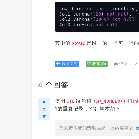
RowID int 
not
null
 identity(
Col1 varchar(
20
) 
not
null
,

Col2 varchar(
2048
) 
not
null
,

Col3 tinyint 
not
null
其中的
是惟一的，但每一行
RowID
评论
我来回答
收藏
(
0
)
4 个回答
使用
语句和
和
CTE
ROW_NUMBER()
PA
1的重复记录，SQL脚本如下：
0
为支持作者的劳动成果，此内容需要