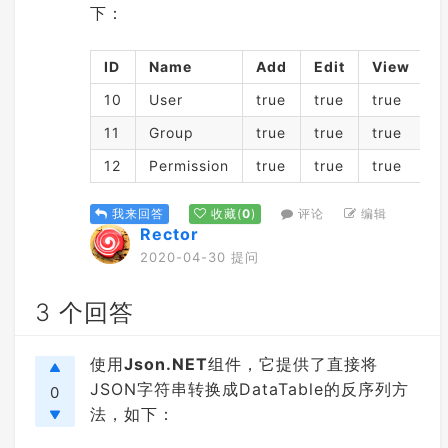
下：
ID
Name
Add
Edit
View
A
10
User
true
true
true
t
11
Group
true
true
true
t
12
Permission
true
true
true
t
评论
编辑
我来回答
收藏
(
0
)
Rector
2020-04-30 提问
3 个回答
使用
Json.NET
组件，它提供了直接将
JSON字符串转换成DataTable的反序列方
0
法，如下：