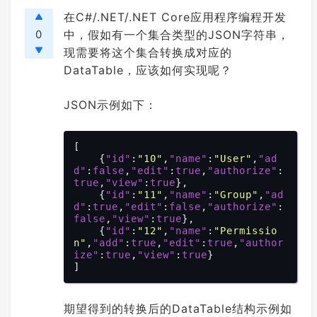
在C#/.NET/.NET Core应用程序编程开发
0
中，假如有一个集合类型的JSON字符串，
现需要将这个集合转换成对应的
DataTable，应该如何实现呢？
JSON示例如下：
[

    {
"id"
:
"10"
,
"name"
:
"User"
,
"ad
d"
:
false
,
"edit"
:
true
,
"authorize"
:
true
,
"view"
:
true
},

    {
"id"
:
"11"
,
"name"
:
"Group"
,
"ad
d"
:
true
,
"edit"
:
false
,
"authorize"
:
false
,
"view"
:
true
},

    {
"id"
:
"12"
,
"name"
:
"Permissio
n"
,
"add"
:
true
,
"edit"
:
true
,
"author
ize"
:
true
,
"view"
:
true
}

期望得到的转换后的DataTable结构示例如