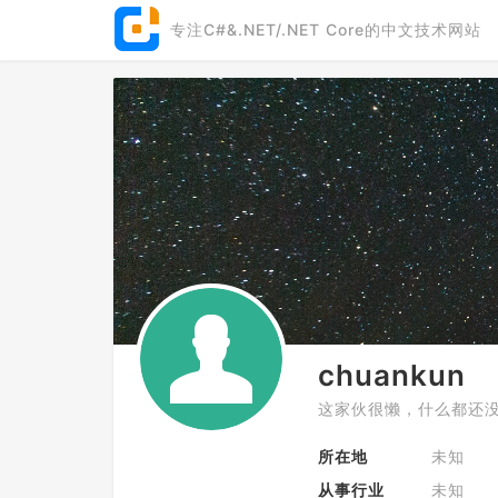
专注C#&.NET/.NET Core的中文技术网站
chuankun
这家伙很懒，什么都还没
所在地
未知
从事行业
未知