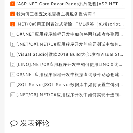
[ASP.NET Core Razor Pages系列教程]ASP.NET Core Razor Pages中的PageModel(09)
1
我为何三番五次地更换主机服务提供商？
2
.NET(C#)用正则表达式清除HTML标签（包括script和style），保留纯本文
3
C#/.NET应用程序编程开发中如何将两张或者多张图片合并成一张图片？
4
[.NET/C#].NET/C#应用程序开发的单元测试中如何获取当前程序集所在的目录路径？
5
[Visual Studio]微软2018 Build大会:发布Visual Studio,Visual Stuido for Mac,.NET Core以及Xamarin.Forms的最新版本及更新
6
[LINQ].NET/C#应用程序开发中如何使用LINQ查询集合中元素的某个属性值在另外一个集合中存在的子集？
7
C#/.NET应用程序编程开发中根据查询条件动态创建LINQ的Where查询表达式的实现方案
8
[SQL Server]SQL Server数据库中如何设置主键列为自增列？
9
[.NET/C#].NET/C#应用程序开发中如何实现十进制数字和十六进制间的相互转换呢？
10
发表评论