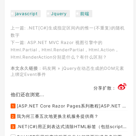
javascript
Jquery
前端
上一篇:
.NET[C#]生成指定区间内的惟一(不重复)的随机
数字
下一篇:
ASP.NET MVC Razor 视图引擎中的
Html.Partial，Html.RenderPartial，Html.Action，
Html.RenderAction分别是什么？有什么区别？
本文永久链接
：
码友网
»
jQuery在动态生成的DOM元素
上绑定Event事件
分享扩散：
他们还在浏览...
[ASP.NET Core Razor Pages系列教程]ASP.NET Core Razor Pages中的PageModel(09)
1
我为何三番五次地更换主机服务提供商？
2
.NET(C#)用正则表达式清除HTML标签（包括script和style），保留纯本文
3