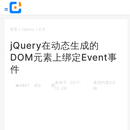
首页
/
Jquery
/
正文
jQuery在动态生成的
DOM元素上绑定Event事
件
发布于: 2017-
读完约需2分
4867
0
12-28
钟