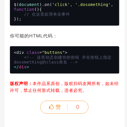
$(
document
).on(
'click'
, 
'.dosomething'
, 
function
(
)
{

// 在这里处理单击事件
你可能的HTML代码：
<div 
class
=
"buttons"
>

<!-- 这里动态创建你的按钮 并在按钮上指定 
dosomething的class类名 -->
</
div
>
版权声明：
本作品系原创，版权归码友网所有，如未经
许可，禁止任何形式转载，违者必究。
赞
0