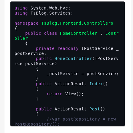
            {

//注册MvcApplication程序集中所
var
 i = db.Deleteable<P
有的控制器
using
ost>(id).ExecuteCommand();

            builder.RegisterControllers
using
 TsBlog.Services;

return
 i > 
0
;

(typeof(MvcApplication).Assembly);

            }

namespace
TsBlog.Frontend.Controllers
        }

//注册仓储层服务
{

            builder.RegisterType<PostRe
public
class
HomeController
 : 
Contr
///
<summary>
pository>().As<IPostRepository>();

oller
///
 删除指定ID集合的数据(批量删除)
//注册服务层服务
    {

///
</summary>
            builder.RegisterType<PostSe
private
readonly
 IPostService _
///
<param name="ids">
主键ID集合
rvice>().As<IPostService>();

postService;

</param>
public
HomeController
(
IPostServ
///
<returns>
</returns>
//注册过滤器
ice postService
)

public
bool
DeleteByIds
(
object
            builder.RegisterFilterProvi
{

[] ids
)

der();

            _postService = postService;

{

        }

using
 (
var
 db = DbFactory.G
            var container = builder.Bui
public
 ActionResult 
Index
(
)

etSqlSugarClient())

ld();

{

            {

return
 View();

var
 i = db.Deleteable<P
//设置依赖注入解析器
        }

ost>().In(ids).ExecuteCommand();

            DependencyResolver.SetResol
return
 i > 
0
;

ver(
new
 AutofacDependencyResolver(conta
public
 ActionResult 
Post
(
)

            }

iner));

{

        }

        }

//var postRepository = new 
    }

    }

PostRepository();
//var post = postRepositor