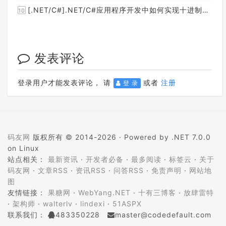
[.NET/C#].NET/C#应用程序开发中如何实现十进制数字和十六进制间的相互转换呢？
10
发表评论
登录用户才能发表评论， 请
或者
注册
登 录
码友网
版权所有 © 2014-2026 ·
Powered by .NET 7.0.0
on Linux
站点相关：
最新资讯
·
开发者必备
·
最多阅读
·
标签云
·
关于
码友网
·
文章RSS
·
资讯RSS
·
问答RSS
·
免责声明
·
网站地
图
友情链接：
果糖网
·
WebYang.NET
·
十有三博客
·
放肆雷特
·
架构师
·
walterlv
·
lindexi
·
51ASPX
联系我们：
483350228
master@codedefault.com
ICP备案：
蜀ICP备14024472号-5