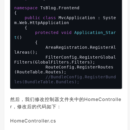
///
</summary>
///
<param name="entity">
博文实体
namespace
 TsBlog.Frontend

类
</param>
{

///
<returns>
</returns>
public
class
 MvcApplication : Syste
public
bool
Delete
(
Post entity
)

m.Web.HttpApplication

{

    {

using
 (
var
 db = DbFactory.G
protected
void
Application_Star
etSqlSugarClient())

t
()
            {

{

var
 i = db.Deleteable(e
            AreaRegistration.RegisterAl
ntity).ExecuteCommand();

lAreas();

return
 i > 
0
;

            FilterConfig.RegisterGlobal
            }

Filters(GlobalFilters.Filters);

        }

            RouteConfig.RegisterRoutes
(RouteTable.Routes);

///
<summary>
//BundleConfig.RegisterBund
///
 删除指定ID的数据
les(BundleTable.Bundles);
///
</summary>
///
<param name="id">
主键ID
</par
            AutofacRegister();

am>
        }

然后，我们修改控制器文件夹中的HomeControlle
///
<returns>
</returns>
r，修改后的代码如下：
public
bool
DeleteById
(
object
 i
private
void
AutofacRegister
()
d
)

{

{

            var builder = 
new
 Container
HomeController.cs
using
 (
var
 db = DbFactory.G
Builder();

etSqlSugarClient())
