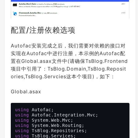
//返回的i是long类型,这里你
可以根据你的业务需要进行处理
return
 (
int
)i;

            }

        }

配置/注册依赖选项
///
<summary>
///
 更新实体数据
Autofac安装完成之后，我们需要对依赖的接口对
///
</summary>
///
<param name="entity">
博文实体
实现在Autofac中进行注册，本示例的Autofac配
类
</param>
置在Global.asax文件中(请确保TsBlog.Frontend
///
<returns>
</returns>
public
bool
Update
(
Post entity
)

项目中引用了：TsBlog.Domain,TsBlog.Reposit
{

ories,TsBlog.Servcies这本个项目)，如下：
using
 (
var
 db = DbFactory.G
etSqlSugarClient())

            {

Global.asax
//这种方式会以主键为条件
var
 i = db.Updateable(e
ntity).ExecuteCommand();

return
 i > 
0
;

using
            }

using
        }

using
using
///
<summary>
using
///
 根据实体删除一条数据
using
 TsBlog.Services;
