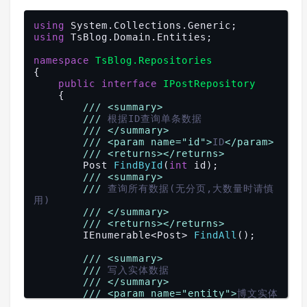
using
using
 TsBlog.Domain.Entities;

namespace
TsBlog.Repositories
{

public
interface
IPostRepository
    {

///
<summary>
///
 根据ID查询单条数据
///
</summary>
///
<param name="id">
ID
</param>
///
<returns>
</returns>
Post 
FindById
(
int
 id
)
;

///
<summary>
///
 查询所有数据(无分页,大数量时请慎
用)
///
</summary>
///
<returns>
</returns>
IEnumerable<Post> 
FindAll
(
)
;

///
<summary>
///
 写入实体数据
///
</summary>
///
<param name="entity">
博文实体
类
</param>