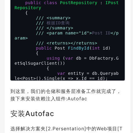
All();

public
class
PostRepository
 : 
IPost
        }

Repository
    {

public
 Post 
FindById
(
int
 id
)

///
<summary>
{

///
 根据ID查询
return
 _postRepository.Find
///
</summary>
ById(id);

///
<param name="id">
Post ID
</p
        }

aram>
///
<returns>
</returns>
public
int
Insert
(
Post entity
)

public
 Post 
FindById
(
int
 id
)

{

{

return
 _postRepository.Inse
using
 (
var
 db = DbFactory.G
rt(entity);

etSqlSugarClient())

        }

            {

var
 entity = db.Queryab
public
bool
Update
(
Post entity
)

le<Post>().Single(x => x.Id == id);

{

return
 entity;

return
 _postRepository.Upda
            }

到这里，我们的仓储和服务层准备工作就完成了，
te(entity);

        }

        }

接下来安装依赖注入组件:Autofac
    }

///
<summary>
///
 查询所有数据(无分页,大数量时请慎
安装Autofac
用)
///
</summary>
///
<returns>
</returns>
选择解决方案夹[2.Persentation]中的Web项目[T
public
 IEnumerable<Post> 
FindAl