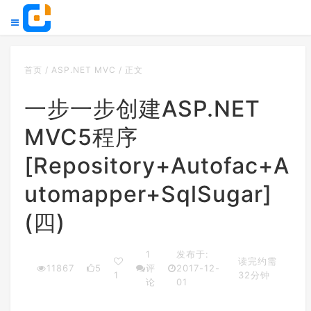
首页
/
ASP.NET MVC
/
正文
一步一步创建ASP.NET
MVC5程序
[Repository+Autofac+A
utomapper+SqlSugar]
(四)
1
发布于:
读完约需
11867
5
评
2017-12-
1
32分钟
论
01