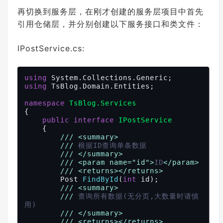
///
<returns>
</returns>
再切换到服务层，在刚才创建的服务层项目中首先
int
Insert
(
Post entity
)
;

引用仓储层，并分别创建以下服务接口和类文件：
///
<summary>
///
 更新实体数据
IPostService.cs:
///
</summary>
///
<param name="entity">
博文实体
类
</param>
///
<returns>
</returns>
using
bool
Update
(
Post entity
)
;

using
 TsBlog.Domain.Entities;

///
<summary>
namespace
TsBlog.Services
///
 根据实体删除一条数据
{

///
</summary>
public
interface
IPostService
///
<param name="entity">
博文实体
    {

类
</param>
///
<summary>
///
<returns>
</returns>
///
 根据ID查询单条数据
bool
Delete
(
Post entity
)
;

///
</summary>
///
<param name="id">
ID
</param>
///
<summary>
///
<returns>
</returns>
///
 删除指定ID的数据
Post 
FindById
(
int
 id
)
;

///
</summary>
///
<summary>
///
<param name="id">
主键ID
</par
///
 查询所有数据(无分页,大数量时请慎
am>
用)
///
<returns>
</returns>
///
</summary>
bool
DeleteById
(
object
 id
)
;

///
<returns>
</returns>