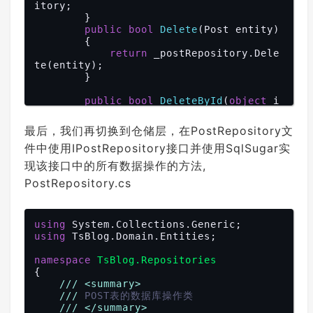
itory;

///
<summary>
        }

///
 删除指定ID的数据
///
public
</summary>
bool
Delete
(
Post entity
)

///
{

<param name="id">
主键ID
</par
am>
return
 _postRepository.Dele
te(entity);

///
<returns>
</returns>
        }

bool
DeleteById
(
object
 id
)
;

///
public
<summary>
bool
DeleteById
(
object
 i
d
)

///
 删除指定ID集合的数据(批量删除)
///
{

</summary>
最后，我们再切换到仓储层，在PostRepository文
///
<param name="ids">
return
 _postRepository.Dele
主键ID集合
件中使用IPostRepository接口并使用SqlSugar实
</param>
teById(id);

        }

///
<returns>
</returns>
现该接口中的所有数据操作的方法,
bool
DeleteByIds
(
object
[] ids
)
;

PostRepository.cs
    }

public
bool
DeleteByIds
(
object
[] ids
)

{

return
 _postRepository.Dele
using
teByIds(ids);

using
 TsBlog.Domain.Entities;

        }

namespace
TsBlog.Repositories
public
 IEnumerable<Post> 
FindAl
{

l
(
)

///
<summary>
{

///
 POST表的数据库操作类
return
 _postRepository.Find
///
</summary>