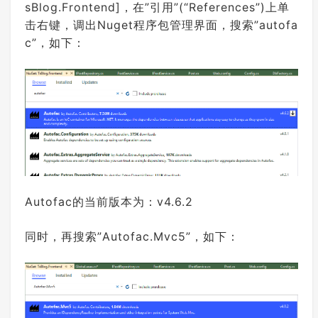
l
(
)

sBlog.Frontend]，在”引用”(“References”)上单
{

击右键，调出Nuget程序包管理界面，搜索”autofa
#
region
 SqlSugar读取方式
using
 (
var
 db = DbFactory.G
c”，如下：
etSqlSugarClient())

            {

var
 list = db.Queryable
<Post>().ToList();

return
 list;

            }

#
endregion
        }

///
<summary>
///
 写入实体数据
///
</summary>
Autofac的当前版本为：v4.6.2
///
<param name="entity">
博文实体
类
</param>
///
<returns>
</returns>
同时，再搜索”Autofac.Mvc5”，如下：
public
int
Insert
(
Post entity
)

{

using
 (
var
 db = DbFactory.G
etSqlSugarClient())

            {

var
 i = db.Insertable(e
ntity).ExecuteReturnBigIdentity();
