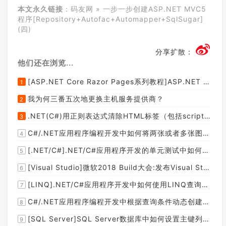
本文永久链接
：
码友网
»
一步一步创建ASP.NET MVC5
程序[Repository+Autofac+Automapper+SqlSugar]
(四)
分享扩散：
他们还在浏览...
[ASP.NET Core Razor Pages系列教程]ASP.NET Core Razor Pages中的PageModel(09)
1
我为何三番五次地更换主机服务提供商？
2
.NET(C#)用正则表达式清除HTML标签（包括script和style），保留纯本文
3
C#/.NET应用程序编程开发中如何将两张或者多张图片合并成一张图片？
4
[.NET/C#].NET/C#应用程序开发的单元测试中如何获取当前程序集所在的目录路径？
5
[Visual Studio]微软2018 Build大会:发布Visual Studio,Visual Stuido for Mac,.NET Core以及Xamarin.Forms的最新版本及更新
6
[LINQ].NET/C#应用程序开发中如何使用LINQ查询集合中元素的某个属性值在另外一个集合中存在的子集？
7
C#/.NET应用程序编程开发中根据查询条件动态创建LINQ的Where查询表达式的实现方案
8
[SQL Server]SQL Server数据库中如何设置主键列为自增列？
9